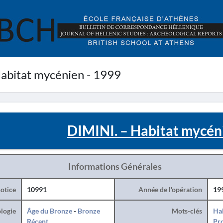
abitat mycénien - 1999
DIMINI. – Habitat mycén
Informations Générales
otice
10991
Année de l'opération
19
logie
Âge du Bronze
-
Bronze
Mots-clés
Hab
Récent
Pro