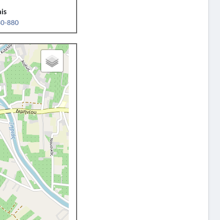
is
80-880