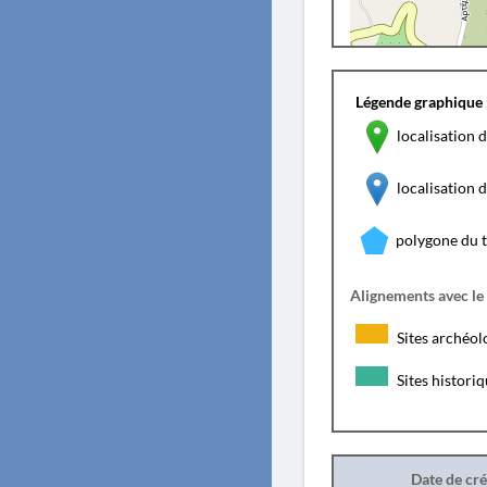
Légende graphique 
localisation d
localisation
polygone du 
Alignements avec le
Sites archéol
Sites histori
Date de cr