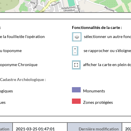
:
Fonctionnalités de la carte :
e la fouille/de l'opération
sélectionner un autre fon
 du toponyme
se rapprocher ou s'éloigne
toponyme Chronique
afficher la carte en plein é
 Cadastre Archéologique :
ogiques
Monuments
ques
Zones protégées
éation
2021-03-25 01:47:01
Dernière modification
20