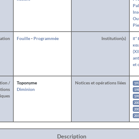
Pal
Ins
Ou
Pie
ration
Fouille
-
Programmée
Institution(s)
ΙΓ'
και
(XI
ant
et 
tion /
Toponyme
Notices et opérations liées
19
tions
Diminion
19
iques
19
20
20
201
Description