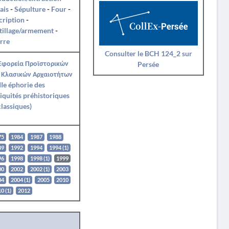
ais
-
Sépulture
-
Four
-
cription
-
tillage/armement
-
rre
Consulter le BCH 124_2 sur
 Εφορεία Προϊστορικών
Persée
 Κλασικών Αρχαιοτήτων
IIe éphorie des
iquités préhistoriques
classiques)
75
1984
1987
1988
89
1992
1994
1994 (1)
96
1998
1998 (1)
1999
00
2002
2002 (1)
2003
04
2004 (1)
2005
2010
0 (1)
2012