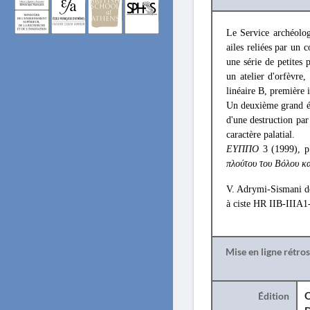
Le Service archéolog
ailes reliées par un 
une série de petites p
un atelier d'orfèvre
linéaire B, première 
Un deuxième grand édi
d'une destruction pa
caractère palatial.
ΕYΠΠΟ
3 (1999), 
πλούτου του Βόλου κα
V. Adrymi-Sismani 
à ciste HR IIB-IIIA1
Mise en ligne rétro
Édition
O