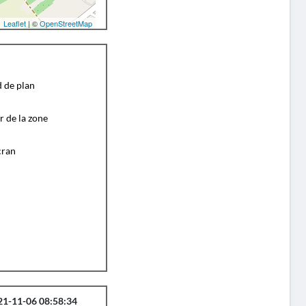
Leaflet
| ©
OpenStreetMap
d de plan
r de la zone
cran
21-11-06 08:58:34