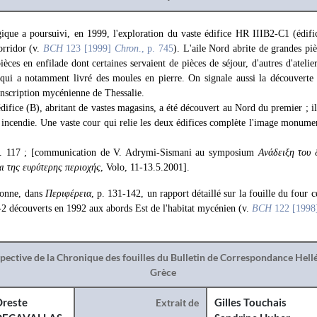
ique a poursuivi, en 1999, l'exploration du vaste édifice HR IIIB2-C1 (édifi
corridor (v.
BCH
123 [1999]
Chron
., p. 745
). L'aile Nord abrite de grandes piè
ièces en enfilade dont certaines servaient de pièces de séjour, d'autres d'atelie
, qui a notamment livré des moules en pierre. On signale aussi la découverte 
inscription mycénienne de Thessalie.
fice (B), abritant de vastes magasins, a été découvert au Nord du premier ; il p
r incendie. Une vaste cour qui relie les deux édifices complète l'image monum
p. 117 ; [communication de V. Adrymi-Sismani au symposium
Ανάδειξη του 
ι της ευρύτερης περιοχής
, Volo, 11-13.5.2001].
donne, dans
Περιφέρεια
, p. 131-142, un rapport détaillé sur la fouille du four
-2 découverts en 1992 aux abords Est de l'habitat mycénien (v.
BCH
122 [199
spective de la Chronique des fouilles du Bulletin de Correspondance Hel
Grèce
reste
Extrait de
Gilles Touchais