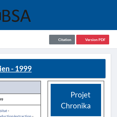
Citation
Version PDF
ien - 1999
Projet
99
Chronika
itat
-
duction/extraction
-