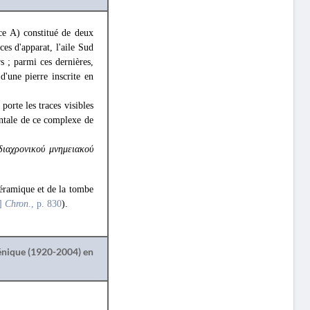
ce A) constitué de deux
ces d'apparat, l'aile Sud
rs ; parmi ces dernières,
d'une pierre inscrite en
orte les traces visibles
entale de ce complexe de
διαχρονικού μνημειακού
 céramique et de la tombe
8]
Chron
., p. 830
).
lénique (1920-2004) en