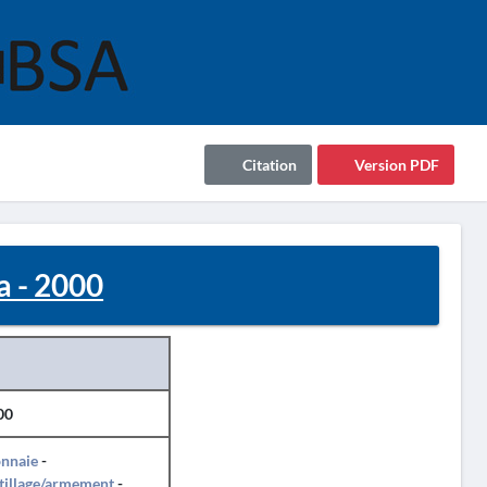
Citation
Version PDF
 - 2000
00
nnaie
-
tillage/armement
-