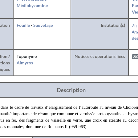
Médiobyzantine
Par
Ve
ration
Fouille
-
Sauvetage
Institution(s)
7η
Αρχ
des
tion /
Toponyme
Notices et opérations liées
20
tions
Almyros
iques
Description
s dans le cadre de travaux d’élargissement de l’autoroute au niveau de Cholore
quantité importante de céramique commune et vernissée protobyzantine et byzant
ous en fer, des fragments de vaisselle en verre, une croix en stéatite au déco
e des monnaies, dont une de Romanos II (959-963).