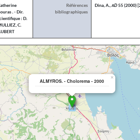
atherine
Références
Dina, A.,
ΑD
55 (2000) [
ouras . - Dir.
bibliographiques
cientifique : D.
ULLIEZ, C.
AUBERT
×
ALMYROS. - Cholorema - 2000