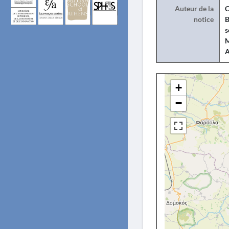
Auteur de la
C
notice
B
s
M
+
−