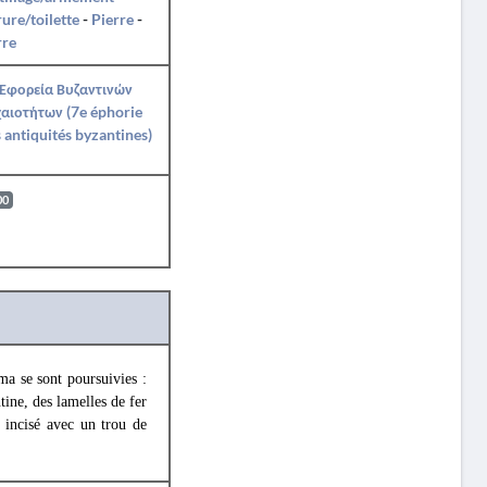
ure/toilette
-
Pierre
-
rre
 Εφορεία Βυζαντινών
αιοτήτων (7e éphorie
 antiquités byzantines)
00
ma se sont poursuivies :
ine, des lamelles de fer
r incisé avec un trou de