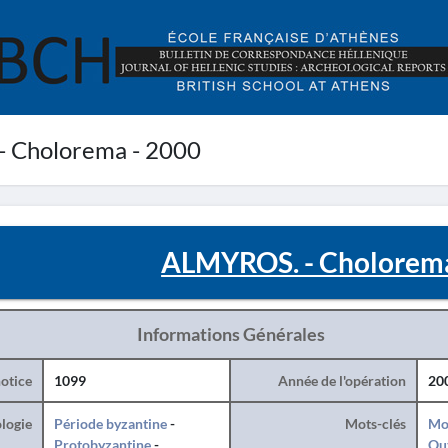
 Cholorema - 2000
ALMYROS. - Cholorema
Informations Générales
otice
1099
Année de l'opération
20
logie
Période byzantine
-
Mots-clés
Mo
Protobyzantine
-
Ou