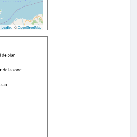
Leaflet
| ©
OpenStreetMap
d de plan
r de la zone
cran