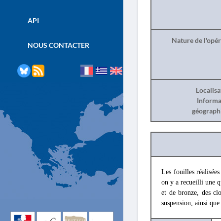
API
Nature de l'opé
NOUS CONTACTER
Localisa
Informa
géograph
Les fouilles réalisée
on y a recueilli une 
et de bronze, des cl
suspension, ainsi qu