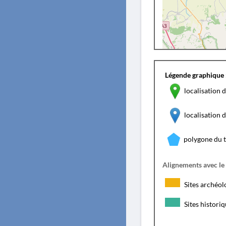
Légende graphique 
localisation d
localisation
polygone du 
Alignements avec le
Sites archéol
Sites histori