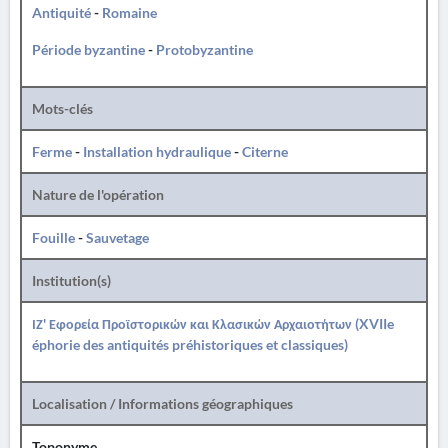
Antiquité
-
Romaine
Période byzantine
-
Protobyzantine
Mots-clés
Ferme
-
Installation hydraulique
-
Citerne
Nature de l'opération
Fouille
-
Sauvetage
Institution(s)
ΙΖ' Εφορεία Προϊστορικών και Κλασικών Αρχαιοτήτων (XVIIe
éphorie des antiquités préhistoriques et classiques)
Localisation / Informations géographiques
Toponyme