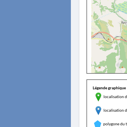
Légende graphique 
localisation d
localisation
polygone du 