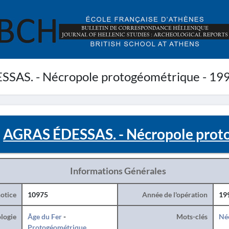
SAS. - Nécropole protogéométrique - 19
AGRAS ÉDESSAS. - Nécropole prot
Informations Générales
otice
10975
Année de l'opération
19
logie
Âge du Fer
-
Mots-clés
Né
Protogéométrique