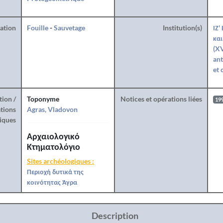
ration
Fouille
-
Sauvetage
Institution(s)
ΙΖ'
και
(XV
ant
et 
tion /
Toponyme
Notices et opérations liées
19
tions
Agras, Vladovon
iques
Αρχαιολογικό
Κτηματολόγιο
Sites archéologiques :
Περιοχή δυτικά της
κοινότητας Άγρα
Description