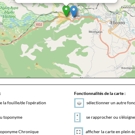
:
Fonctionnalités de la carte :
e la fouille/de l'opération
sélectionner un autre fon
 du toponyme
se rapprocher ou s'éloigne
toponyme Chronique
afficher la carte en plein é