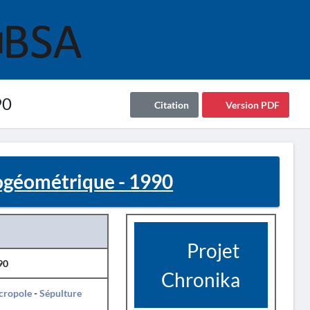
90
Citation
Version PDF
ogéométrique - 1990
Projet
90
Chronika
cropole
-
Sépulture