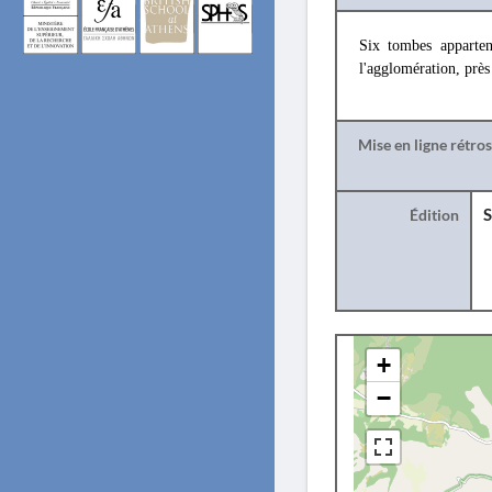
Six tombes apparten
l'agglomération, prè
Mise en ligne rétro
Édition
S
+
−