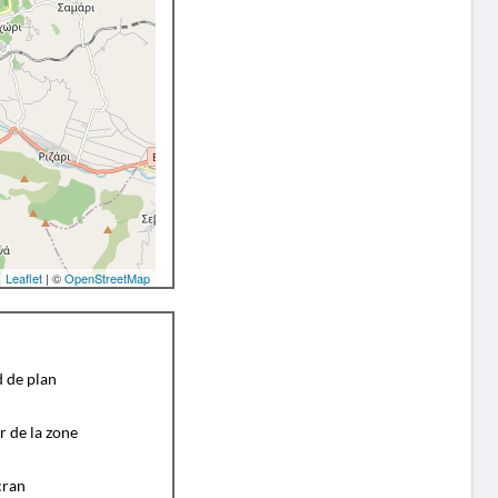
Leaflet
| ©
OpenStreetMap
d de plan
r de la zone
cran