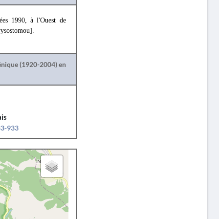
ées 1990, à l'Ouest de
rysostomou].
lénique (1920-2004) en
is
33-933