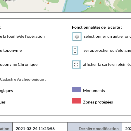
:
Fonctionnalités de la carte :
e la fouille/de l'opération
sélectionner un autre fon
 du toponyme
se rapprocher ou s'éloigne
toponyme Chronique
afficher la carte en plein é
 Cadastre Archéologique :
ogiques
Monuments
ques
Zones protégées
éation
2021-03-24 11:23:56
Dernière modification
20