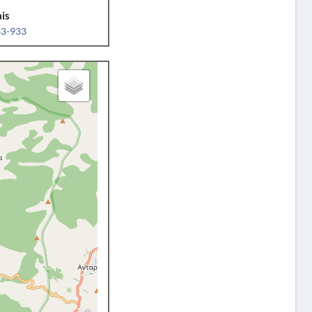
is
33-933