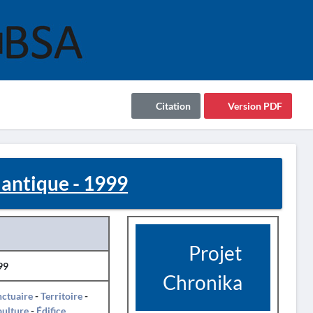
Citation
Version PDF
antique - 1999
Projet
99
Chronika
ctuaire
-
Territoire
-
pulture
-
Édifice