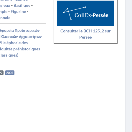
igieux
-
Basilique
-
mple
-
Figurine
-
nnaie
 Εφορεία Προϊστορικών
Consulter le BCH 125_2 sur
 Κλασικών Αρχαιοτήτων
Persée
IIe éphorie des
iquités préhistoriques
classiques)
99
2007