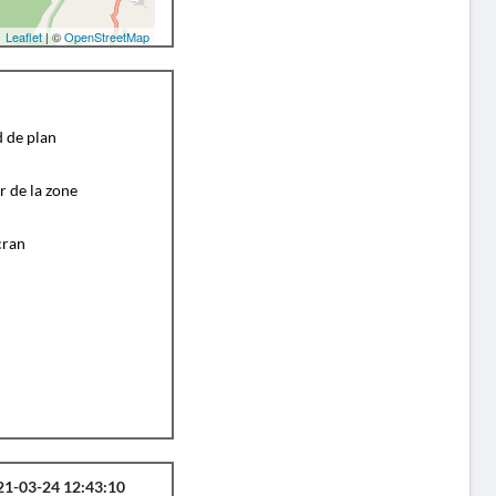
Leaflet
| ©
OpenStreetMap
d de plan
r de la zone
cran
21-03-24 12:43:10