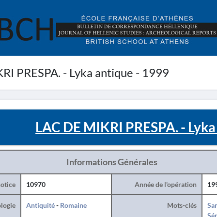
I PRESPA. - Lyka antique - 1999
LAC DE MIKRI PRESPA. - Lyka 
Informations Générales
otice
10970
Année de l'opération
19
logie
Antiquité
-
Romaine
Mots-clés
San
Sé