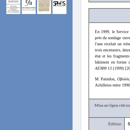
En 1999, le Service 
près du sondage ouve
l'une recelait un tré
trois encensoirs, deu
état et les fragment
bâtiment en forme de
ΑΕΜΘ
13 (1999) [20
M. Païsidou,
Οβολός
Achilleios entre 1996
Mise en ligne rétro
Édition
S