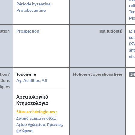
Période byzantine
-
rel
Protobyzantine
Te
Mo
ration
Prospection
Institution(s)
ΙΖ'
και
(XV
ant
et 
tion /
Toponyme
Notices et opérations liées
19
tions
Ag. Achillios, Ail
iques
Αρχαιολογικό
Κτηματολόγιο
Sites archéologiques :
Δυτικό τμήμα νησίδας
Αγίου Αχιλλείου, Πρέσπες,
Φλώρινα