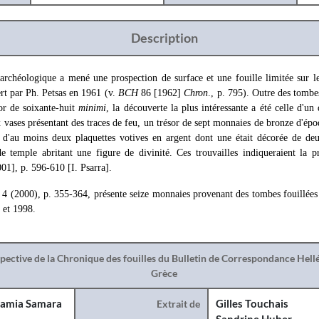
Description
archéologique a mené une prospection de surface et une fouille limitée sur le
rt par Ph. Petsas en 1961 (v.
BCH
86 [1962]
Chron
., p. 795). Outre des tombe
sor de soixante-huit
minimi
, la découverte la plus intéressante a été celle d'un
x vases présentant des traces de feu, un trésor de sept monnaies de bronze d'ép
s d'au moins deux plaquettes votives en argent dont une était décorée de de
 temple abritant une figure de divinité. Ces trouvailles indiqueraient la pr
01], p. 596-610 [I. Psarra].
4 (2000), p. 355-364, présente seize monnaies provenant des tombes fouillées 
 et 1998.
spective de la Chronique des fouilles du Bulletin de Correspondance Hel
Grèce
amia Samara
Extrait de
Gilles Touchais