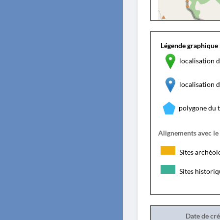
Légende graphique 
localisation d
localisation
polygone du 
Alignements avec le
Sites archéol
Sites histori
Date de cr