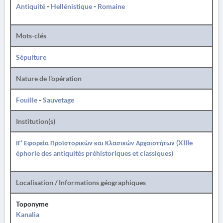
Antiquité
-
Hellénistique
-
Romaine
Mots-clés
Sépulture
Nature de l'opération
Fouille
-
Sauvetage
Institution(s)
ΙΓ' Εφορεία Προϊστορικών και Κλασικών Αρχαιοτήτων (XIIIe
éphorie des antiquités préhistoriques et classiques)
Localisation / Informations géographiques
Toponyme
Kanalia