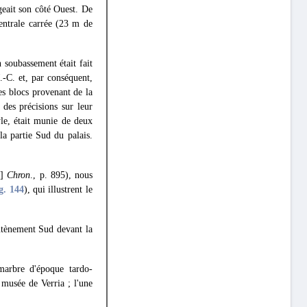
geait son côté Ouest. De
entrale carrée (23 m de
 soubassement était fait
J.-C. et, par conséquent,
es blocs provenant de la
des précisions sur leur
le, était munie de deux
a partie Sud du palais.
0]
Chron
., p. 895), nous
ig. 144
), qui illustrent le
utènement Sud devant la
marbre d'époque tardo-
 musée de Verria ; l'une