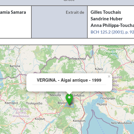
amia Samara
Extrait de
Gilles Touchais
Sandrine Huber
Anna Philippa-Toucha
BCH 125.2 (2001), p. 9
×
VERGINA. - Aigai antique - 1999