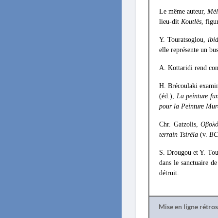
Le même auteur,
Mél
lieu-dit
Koutlès
, figu
Y. Touratsoglou,
ibi
elle représente un bu
A. Kottaridi rend co
H. Brécoulaki examine
(éd.),
La peinture fu
pour la Peinture Mu
Chr. Gatzolis,
Οβολ
terrain Tsiréla
(v.
B
S. Drougou et Y. To
dans le sanctuaire d
détruit.
Mise en ligne rétro