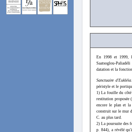
En 1998 et 1999, l'
Saatsoglou-Paliadéli
datation et la fonctio
Sanctuaire d'Eukléia
péristyle et le portiq
1) La fouille du côt
restitution proposée 
encore le plan et la
construit sur le mur 
C. au plus tard.
2) La poursuite des f
p. 844), a révélé qu'