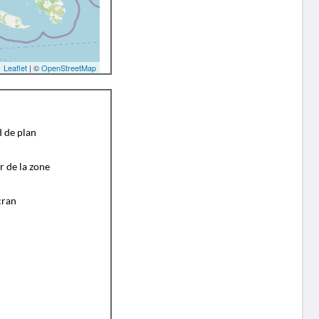
Leaflet
| ©
OpenStreetMap
d de plan
r de la zone
cran