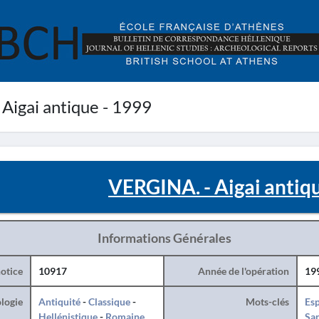
Aigai antique - 1999
VERGINA. - Aigai antiq
Informations Générales
otice
10917
Année de l'opération
19
logie
Antiquité
-
Classique
-
Mots-clés
Esp
Hellénistique
-
Romaine
San