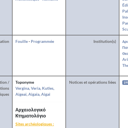
Édi
Pal
Ins
Par
Sc
ration
Fouille
-
Programmée
Institution(s)
Αρι
Πα
Θεσ
Ari
The
tion /
Toponyme
Notices et opérations liées
19
tions
Vergina, Veria, Kutles,
iques
Aigeai, Aigaia, Aigai
Αρχαιολογικό
Κτηματολόγιο
Sites archéologiques :