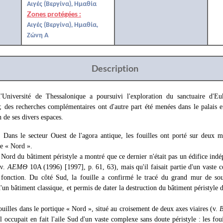
Αιγές (Βεργίνα), Ημαθία
Zones protégées :
Αιγές (Βεργίνα), Ημαθία,
Ζώνη Α
Description
Université de Thessalonique a poursuivi l'exploration du sanctuaire d'Euk
 ; des recherches complémentaires ont d'autre part été menées dans le palais 
n de ses divers espaces.
. Dans le secteur Ouest de l'agora antique, les fouilles ont porté sur deux 
ue « Nord ».
é Nord du bâtiment péristyle a montré que ce dernier n'était pas un édifice in
(ν.
ΑΕΜΘ
10Α (1996) [1997], p. 61, 63), mais qu'il faisait partie d'un vaste
 fonction. Du côté Sud, la fouille a confirmé le tracé du grand mur de sou
d'un bâtiment classique, et permis de dater la destruction du bâtiment péristyle 
ouilles dans le portique « Nord », situé au croisement de deux axes viaires (v.
il occupait en fait l'aile Sud d'un vaste complexe sans doute péristyle : les fo