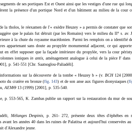
 segments de ses portiques Est et Ouest ainsi que les vestiges d'une rue qui lon
èrent la présence d'un portique Nord et d'un bâtiment au milieu de la cour c
 de la tholos, le réexamen de l'« exèdre Heuzey » a permis de constater que son
e
uggère que le palais fut détruit (par les Romains) vers le milieu du II
s. av. 
térieure à la chute du royaume macédonien. Parmi les remplois on a identifié d
res appartenant sans doute au propylée monumental adjacent, ce qui apporte 
 en effet supposer que la façade intérieure du propylée, vers la cour péristy
colonnes ioniques
in antis
, aménagement analogue à celui de la pièce F dans l
01], p. 541-551 [Chr. Saatsoglou-Paliadéli].
nformations sur la découverte de la tombe « Heuzey b » (v.
BCH
124 [200
hoto du cratère en bronze (
fig. 143
) et de son anse aux figures dionysiaques (
f
ou,
ΑΕΜΘ
13 (1999) [2001], p. 535-540.
, p. 553-565, K. Zambas publie un rapport sur la restauration du mur de so
iadéli,
Mélanges Despinis
, p. 261- 272, présente deux têtes d'éphèbes en 
s avant les années 40 dans les ruines de Palatitsa et aujourd'hui conservées au
rait d'Alexandre jeune.