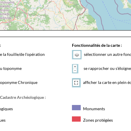
:
Fonctionnalités de la carte :
e la fouille/de l'opération
sélectionner un autre fon
 du toponyme
se rapprocher ou s'éloigne
toponyme Chronique
afficher la carte en plein é
 Cadastre Archéologique :
ogiques
Monuments
ques
Zones protégées