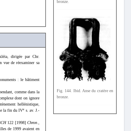
bronze.
léia, dirigée par Chr.
en vue de réexaminer sa
monuments : le bâtiment
Fig. 144. Ibid. Anse du cratère en
dépendant, comme dans la
bronze.
 complexe dont on ignore
tènement hellénistique,
e
de la fin du IV
s. av. J.-
BCH
122 [1998]
Chron
.,
uilles de 1999 avaient en