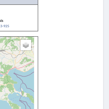
is
23-925