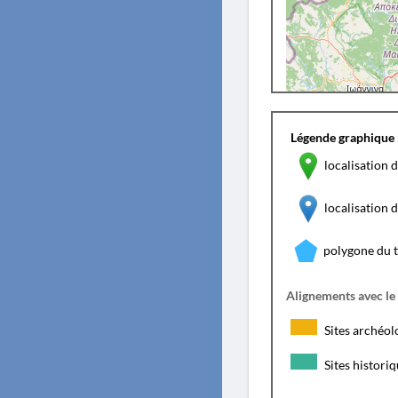
Légende graphique 
localisation d
localisation
polygone du 
Alignements avec le
Sites archéol
Sites histori