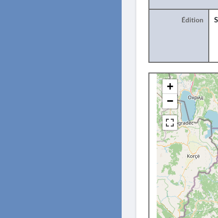
Édition
S
+
−