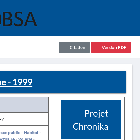
Citation
Version PDF
ue - 1999
Projet
99
Chronika
ace public
-
Habitat
-
ctuaire
-
Voierie
-