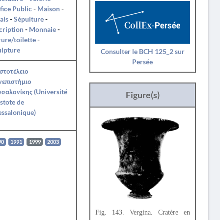
fice Public
-
Maison
-
ais
-
Sépulture
-
cription
-
Monnaie
-
ure/toilette
-
ulpture
Consulter le BCH 125_2 sur
Persée
στοτέλειο
νεπιστήμιο
σαλονίκης (Université
Figure(s)
stote de
ssalonique)
90
1991
1999
2003
Fig. 143. Vergina. Cratère en