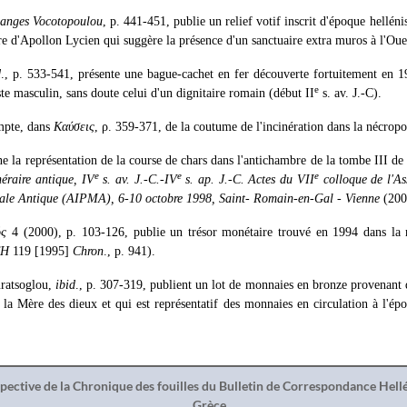
anges Vocotopoulou
, p. 441-451, publie un relief votif inscrit d'époque hellén
re d'Apollon Lycien qui suggère la présence d'un sanctuaire extra muros à l'Oues
d
., p. 533-541, présente une bague-cachet en fer découverte fortuitement en 1
e
ste masculin, sans doute celui d'un dignitaire romain (début II
s. av. J.-C).
mpte, dans
Καύσεις
, ρ. 359-371, de la coutume de l'incinération dans la nécropo
 la représentation de la course de chars dans l'antichambre de la tombe III de
e
e
e
néraire antique, IV
s. av. J.-C.-IV
s. ap. J.-C. Actes du VII
colloque de l'As
rale Antique (AIPMA), 6-10 octobre 1998, Saint- Romain-en-Gal - Vienne
(2001
ός
4 (2000), p. 103-126, publie un trésor monétaire trouvé en 1994 dans la 
CH
119 [1995]
Chron
., p. 941).
uratsoglou,
ibid
., p. 307-319, publient un lot de monnaies en bronze provenant
e la Mère des dieux et qui est représentatif des monnaies en circulation à l'é
spective de la Chronique des fouilles du Bulletin de Correspondance Hel
Grèce