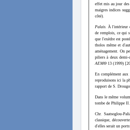
effet mis au jour des
maigres indices sugg
côté).
Palais.
À l'intérieur
de remplois, ce qui s
que l'exèdre est pos
tholos même et d'aut
aménagement. On peut
piliers à deux demi-
ΑΕΜΘ
13 (1999) [20
En complément aux i
reproduisons ici la p
rapport de S. Droug
Dans le même volume
tombe de Philippe II.
Chr. Saatsoglou-Pal
classique, découverte
d'elles serait un port