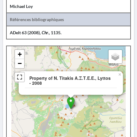
Michael Loy
Références bibliographiques
ADelt 63 (2008),
Chr
., 1135.
+
−
×
Property of N. Titakis Α.Ξ.Τ.Ε.Ε., Lyttos
- 2008