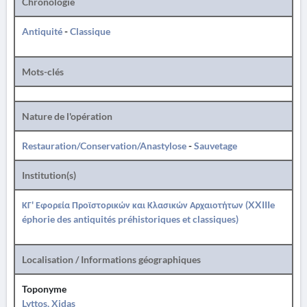
Chronologie
Antiquité
-
Classique
Mots-clés
Nature de l'opération
Restauration/Conservation/Anastylose
-
Sauvetage
Institution(s)
ΚΓ' Εφορεία Προϊστορικών και Κλασικών Αρχαιοτήτων (XXIIIe
éphorie des antiquités préhistoriques et classiques)
Localisation / Informations géographiques
Toponyme
Lyttos, Xidas