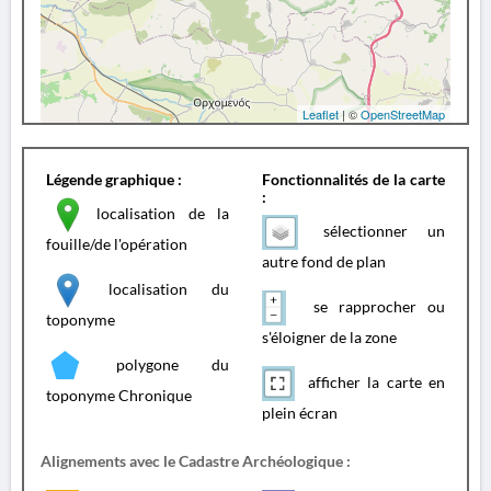
Leaflet
| ©
OpenStreetMap
Légende graphique :
Fonctionnalités de la carte
:
localisation de la
sélectionner un
fouille/de l'opération
autre fond de plan
localisation du
se rapprocher ou
toponyme
s'éloigner de la zone
polygone du
afficher la carte en
toponyme Chronique
plein écran
Alignements avec le Cadastre Archéologique :