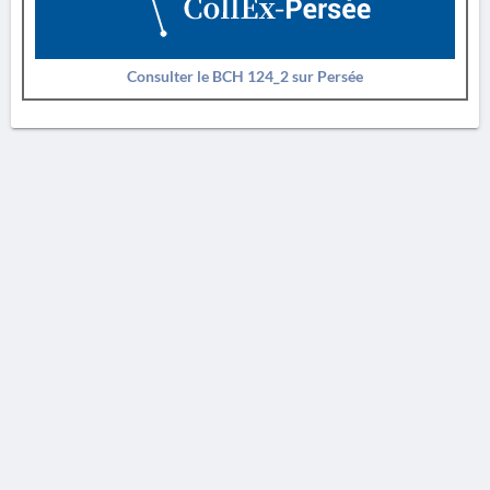
Consulter le BCH 124_2 sur Persée
AVERTISSEMENT
La Chronique des fouilles en ligne ne constitue en aucun cas une publication des