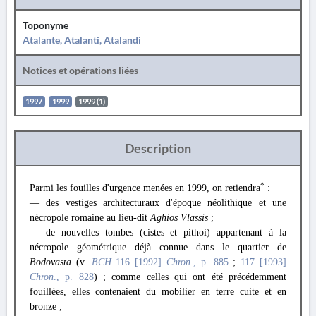
Toponyme
Atalante, Atalanti, Atalandi
Notices et opérations liées
1997
1999
1999 (1)
Description
*
Parmi les fouilles d'urgence menées en 1999, on retiendra
:
— des vestiges architecturaux d'époque néolithique et une
nécropole romaine au lieu-dit
Aghios Vlassis
;
— de nouvelles tombes (cistes et pithoi) appartenant à la
nécropole géométrique déjà connue dans le quartier de
Bodovasta
(v.
BCH
116 [1992]
Chron
., p. 885
;
117 [1993]
Chron
., p. 828
) ; comme celles qui ont été précédemment
fouillées, elles contenaient du mobilier en terre cuite et en
bronze ;