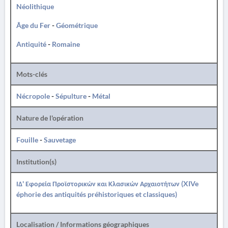
Néolithique
Âge du Fer
-
Géométrique
Antiquité
-
Romaine
Mots-clés
Nécropole
-
Sépulture
-
Métal
Nature de l'opération
Fouille
-
Sauvetage
Institution(s)
ΙΔ' Εφορεία Προϊστορικών και Κλασικών Αρχαιοτήτων (XIVe
éphorie des antiquités préhistoriques et classiques)
Localisation / Informations géographiques