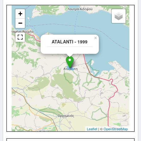
+
−
×
ATALANTI - 1999
Leaflet
| ©
OpenStreetMap