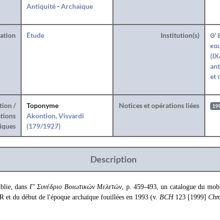
Antiquité
-
Archaïque
ration
Étude
Institution(s)
Θ' 
και
(IX
ant
et 
tion /
Toponyme
Notices et opérations liées
19
tions
Akontion, Visvardi
iques
(179/1927)
Description
blie, dans
Γ' Συνέδριο Βοιωτικών Μελετών
, p. 459-493, un catalogue du mobi
R et du début de l'époque archaïque fouillées en 1993 (v.
BCH
123 [1999]
Chr