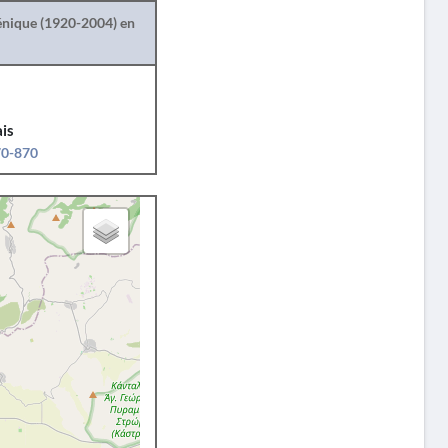
lénique (1920-2004) en
is
70-870