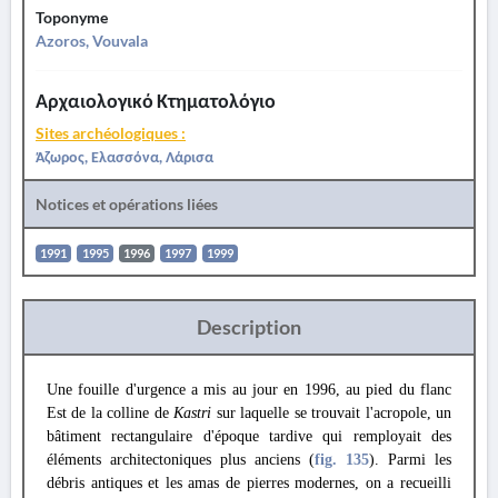
Toponyme
Azoros, Vouvala
Αρχαιολογικό Κτηματολόγιο
Sites archéologiques :
Άζωρος, Ελασσόνα, Λάρισα
Notices et opérations liées
1991
1995
1996
1997
1999
Description
Une fouille d'urgence a mis au jour en 1996, au pied du flanc
Est de la colline de
Kastri
sur laquelle se trouvait l'acropole, un
bâtiment rectangulaire d'époque tardive qui remployait des
éléments architectoniques plus anciens (
fig. 135
). Parmi les
débris antiques et les amas de pierres modernes, on a recueilli