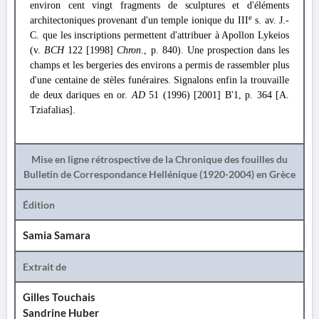
environ cent vingt fragments de sculptures et d'éléments
e
architectoniques provenant d'un temple ionique du III
s. av. J.-
C. que les inscriptions permettent d'attribuer à Apollon Lykeios
(v.
BCH
122 [1998]
Chron
., p. 840). Une prospection dans les
champs et les bergeries des environs a permis de rassembler plus
d'une centaine de stèles funéraires. Signalons enfin la trouvaille
de deux dariques en or.
AD
51 (1996) [2001] Β'1, p. 364 [A.
Tziafalias].
Mise en ligne rétrospective de la Chronique des fouilles du
Bulletin de Correspondance Hellénique (1920-2004) en Grèce
Édition
Samia Samara
Extrait de
Gilles Touchais
Sandrine Huber