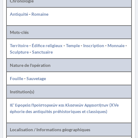
Chronologie
Antiquité
-
Romaine
Mots-clés
Territoire
-
Édifice religieux
-
Temple
-
Inscription
-
Monnaie
-
Sculpture
-
Sanctuaire
Nature de l'opération
Fouille
-
Sauvetage
Institution(s)
ΙΕ' Εφορεία Προϊστορικών και Κλασικών Αρχαιοτήτων (XVe
éphorie des antiquités préhistoriques et classiques)
Localisation / Informations géographiques