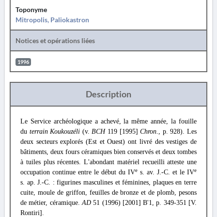
Toponyme
Mitropolis, Paliokastron
Notices et opérations liées
1996
Description
Le Service archéologique a achevé, la même année, la fouille
du
terrain Koukouzéli
(v.
BCH
119 [1995]
Chron
., p. 928). Les
deux secteurs explorés (Est et Ouest) ont livré des vestiges de
bâtiments, deux fours céramiques bien conservés et deux tombes
à tuiles plus récentes. L'abondant matériel recueilli atteste une
e
e
occupation continue entre le début du IV
s. av. J.-C. et le IV
s. ap. J.-C. : figurines masculines et féminines, plaques en terre
cuite, moule de griffon, feuilles de bronze et de plomb, pesons
de métier, céramique.
AD
51 (1996) [2001] Β'1, p. 349-351 [V.
Rontiri].