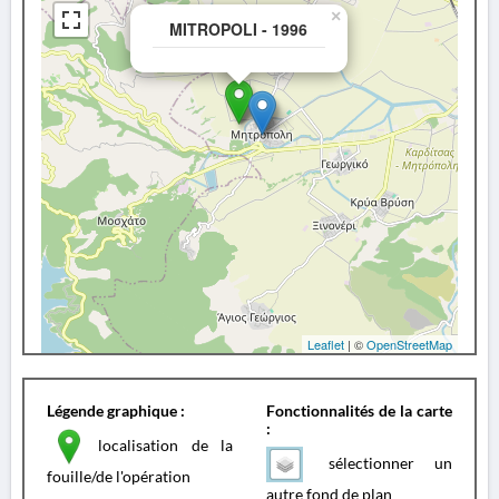
×
MITROPOLI - 1996
Leaflet
| ©
OpenStreetMap
Légende graphique :
Fonctionnalités de la carte
:
localisation de la
sélectionner un
fouille/de l'opération
autre fond de plan