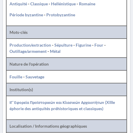
Antiquité
-
Classique
-
Hellénistique
-
Romaine
Période byzantine
-
Protobyzantine
Mots-clés
Production/extraction
-
Sépulture
-
Figurine
-
Four
-
Outillage/armement
-
Métal
Nature de l'opération
Fouille
-
Sauvetage
Institution(s)
ΙΓ' Εφορεία Προϊστορικών και Κλασικών Αρχαιοτήτων (XIIIe
éphorie des antiquités préhistoriques et classiques)
Localisation / Informations géographiques