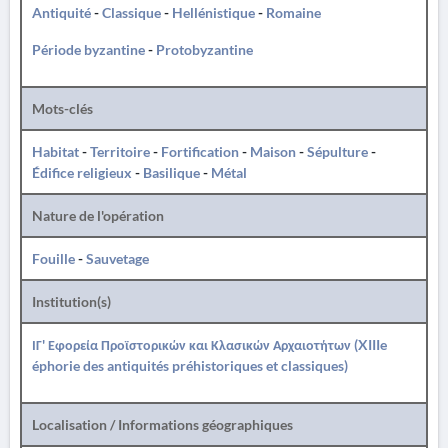
Antiquité
-
Classique
-
Hellénistique
-
Romaine
Période byzantine
-
Protobyzantine
Mots-clés
Habitat
-
Territoire
-
Fortification
-
Maison
-
Sépulture
-
Édifice religieux
-
Basilique
-
Métal
Nature de l'opération
Fouille
-
Sauvetage
Institution(s)
ΙΓ' Εφορεία Προϊστορικών και Κλασικών Αρχαιοτήτων (XIIIe
éphorie des antiquités préhistoriques et classiques)
Localisation / Informations géographiques