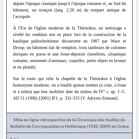
depuis l'époque classique jusqu'à l'époque romaine et, au Sud du
bâtiment, un tronçon (larg. 2,50 m) du rempart antique de
l'acropole.
À l'Est de l'église moderne de la Théotokos, un nettoyage a
révélé les remblais mis en place lors de la construction de la
basilique paléochrétienne découverte en 1907 par Wace et
Droop, un bâtiment fait de remplois, trois tambours de colonnes
doriques en poros et une fosse-dépotoir (moellons, céramique
romaine, ossements d'animaux, coquilles, petits objets en bronze
et en plomb).
Sur la route qui relie la chapelle de la Théotokos à l'église
homonyme moderne, on a fouillé quinze tombes (à ciste, à fosse
e
et à tuiles) que leur mobilier date du milieu du IV
s. ap. J.-C.
AD
51 (1996) [2001] Β'1, p. 331-333 [V. Adrymi-Sismani].
Mise en ligne rétrospective de la Chronique des fouilles du
Bulletin de Correspondance Hellénique (1920-2004) en Grèce