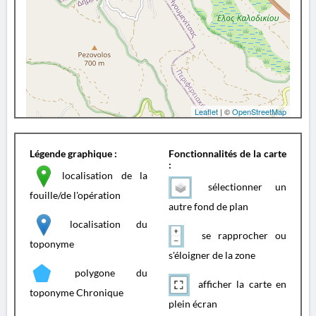
Leaflet
| ©
OpenStreetMap
Légende graphique :
Fonctionnalités de la carte
:
localisation de la
sélectionner un
fouille/de l'opération
autre fond de plan
localisation du
se rapprocher ou
toponyme
s'éloigner de la zone
polygone du
afficher la carte en
toponyme Chronique
plein écran