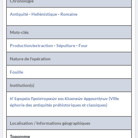
Chronologie
Antiquité
-
Hellénistique
-
Romaine
Mots-clés
Production/extraction
-
Sépulture
-
Four
Nature de l'opération
Fouille
Institution(s)
Η' Εφορεία Προϊστορικών και Κλασικών Αρχαιοτήτων (VIIIe
éphorie des antiquités préhistoriques et classiques)
Localisation / Informations géographiques
Toponyme