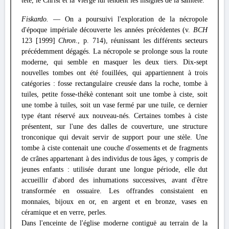
tête, le Christ et la Vierge lui tendent les insignes de la sainteté.
Fiskardo.
— On a poursuivi l'exploration de la nécropole
d'époque impériale découverte les années précédentes (v.
BCH
123 [1999]
Chron
., p. 714), réunissant les différents secteurs
précédemment dégagés. La nécropole se prolonge sous la route
moderne, qui semble en masquer les deux tiers. Dix-sept
nouvelles tombes ont été fouillées, qui appartiennent à trois
catégories : fosse rectangulaire creusée dans la roche, tombe à
tuiles, petite fosse-thékè contenant soit une tombe à ciste, soit
une tombe à tuiles, soit un vase fermé par une tuile, ce dernier
type étant réservé aux nouveau-nés. Certaines tombes à ciste
présentent, sur l'une des dalles de couverture, une structure
tronconique qui devait servir de support pour une stèle. Une
tombe à ciste contenait une couche d'ossements et de fragments
de crânes appartenant à des individus de tous âges, y compris de
jeunes enfants : utilisée durant une longue période, elle dut
accueillir d'abord des inhumations successives, avant d'être
transformée en ossuaire. Les offrandes consistaient en
monnaies, bijoux en or, en argent et en bronze, vases en
céramique et en verre, perles.
Dans l'enceinte de l'église moderne contiguë au terrain de la