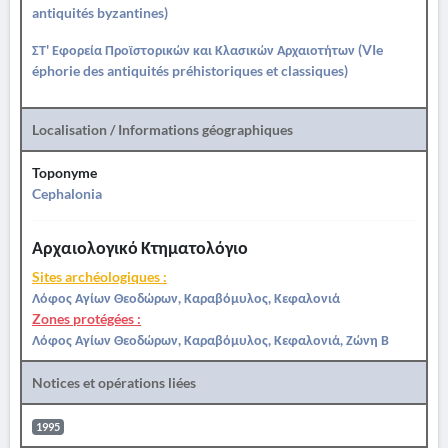
antiquités byzantines)
ΣΤ' Εφορεία Προϊστορικών και Κλασικών Αρχαιοτήτων (VIe
éphorie des antiquités préhistoriques et classiques)
Localisation / Informations géographiques
Toponyme
Cephalonia
Αρχαιολογικό Κτηματολόγιο
Sites archéologiques :
Λόφος Αγίων Θεοδώρων, Καραβόμυλος, Κεφαλονιά
Zones protégées :
Λόφος Αγίων Θεοδώρων, Καραβόμυλος, Κεφαλονιά, Ζώνη Β
Notices et opérations liées
1995