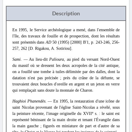
Description
En 1995, le Service archéologique a mené, dans l'ensemble de
l'île, des travaux de fouille et de prospection, dont les résultats
sont présentés dans
AD
50 (1995) [2000] Β'1, p. 243-246, 256-
257, 262 [D. Rigakou, A. Sotiriou].
Sami
. — Au lieu-dit
Palioura
, au pied du versant Nord-Ouest
du massif où se dressent les deux acropoles de la cité antique,
on a fouillé une tombe à tuiles délimitée par des dalles, dont la
datation n'est pas précisée ; près du crâne de la défunte, se
trouvaient deux boucles d'oreille en argent et un jeton en verre
qui remplaçait sans doute la monnaie de Charon.
Haghioi Phanendès.
— En 1995, la restauration d'une icône de
saint Nicolas provenant de l'église Saint-Nicolas a révélé, sous
e
la peinture récente, l'image originelle du XVII
s. : le saint est
représenté bénissant de la main droite et tenant l'Évangile dans
la main gauche ; figurés en miniature de part et d'autre de sa