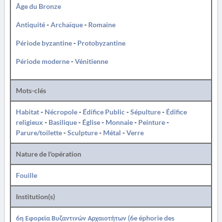
Âge du Bronze
Antiquité
-
Archaïque
-
Romaine
Période byzantine
-
Protobyzantine
Période moderne
-
Vénitienne
Mots-clés
Habitat
-
Nécropole
-
Édifice Public
-
Sépulture
-
Édifice
religieux
-
Basilique
-
Église
-
Monnaie
-
Peinture
-
Parure/toilette
-
Sculpture
-
Métal
-
Verre
Nature de l'opération
Fouille
Institution(s)
6η Εφορεία Βυζαντινών Αρχαιοτήτων (6e éphorie des