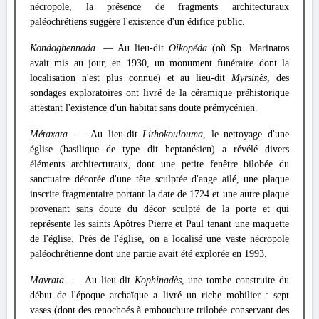
nécropole, la présence de fragments architecturaux
paléochrétiens suggère l'existence d'un édifice public.
Kondoghennada
. — Au lieu-dit
Oikopéda
(où Sp. Marinatos
avait mis au jour, en 1930, un monument funéraire dont la
localisation n'est plus connue) et au lieu-dit
Myrsinès
, des
sondages exploratoires ont livré de la céramique préhistorique
attestant l'existence d'un habitat sans doute prémycénien.
Métaxata
. — Au lieu-dit
Lithokoulouma
, le nettoyage d'une
église (basilique de type dit heptanésien) a révélé divers
éléments architecturaux, dont une petite fenêtre bilobée du
sanctuaire décorée d'une tête sculptée d'ange ailé, une plaque
inscrite fragmentaire portant la date de 1724 et une autre plaque
provenant sans doute du décor sculpté de la porte et qui
représente les saints Apôtres Pierre et Paul tenant une maquette
de l'église. Près de l'église, on a localisé une vaste nécropole
paléochrétienne dont une partie avait été explorée en 1993.
Mavrata
. — Au lieu-dit
Kophinadès
, une tombe construite du
début de l'époque archaïque a livré un riche mobilier : sept
vases (dont des œnochoés à embouchure trilobée conservant des