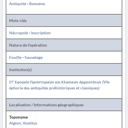
Antiquité
-
Romaine
Mots-clés
Nécropole
-
Inscription
Nature de l'opération
Fouille
-
Sauvetage
Institution(s)
ΣΤ' Εφορεία Προϊστορικών και Κλασικών Αρχαιοτήτων (VIe
éphorie des antiquités préhistoriques et classiques)
Localisation / Informations géographiques
Toponyme
Aigion, Vostitsa