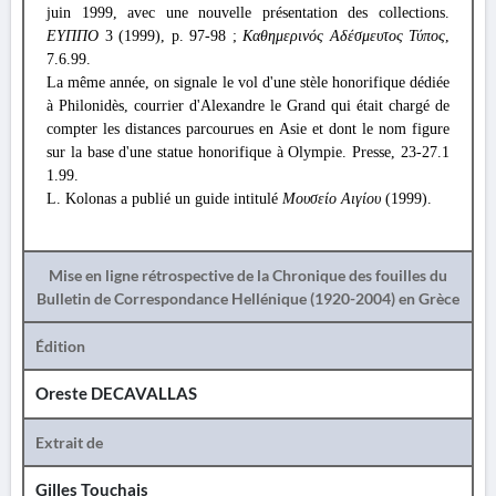
juin 1999, avec une nouvelle présentation des collections.
ΕΥΠΠΟ
3 (1999), p. 97-98 ;
Καθημερινός Αδέσμευτος Τύπος
,
7.6.99.
La même année, on signale le vol d'une stèle honorifique dédiée
à Philonidès, courrier d'Alexandre le Grand qui était chargé de
compter les distances parcourues en Asie et dont le nom figure
sur la base d'une statue honorifique à Olympie. Presse, 23-27.1
1.99.
L. Kolonas a publié un guide intitulé
Μουσείο Αιγίου
(1999).
Mise en ligne rétrospective de la Chronique des fouilles du
Bulletin de Correspondance Hellénique (1920-2004) en Grèce
Édition
Oreste DECAVALLAS
Extrait de
Gilles Touchais