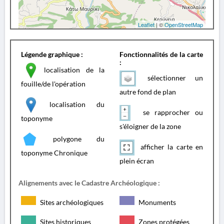
Leaflet
| ©
OpenStreetMap
Légende graphique :
Fonctionnalités de la carte
:
localisation de la
sélectionner un
fouille/de l'opération
autre fond de plan
localisation du
se rapprocher ou
toponyme
s'éloigner de la zone
polygone du
afficher la carte en
toponyme Chronique
plein écran
Alignements avec le Cadastre Archéologique :
Sites archéologiques
Monuments
Sites historiques
Zones protégées