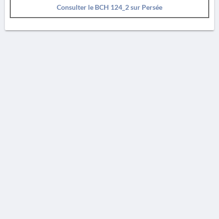
Consulter le BCH 124_2 sur Persée
AVERTISSEMENT
La Chronique des fouilles en ligne ne constitue en aucun cas une publication des
découvertes qui y sont signalées. L'EfA et la BSA ne peuvent délivrer de copie des
illustrations qui y sont reproduites et dont ils ne détiennent pas les droits.