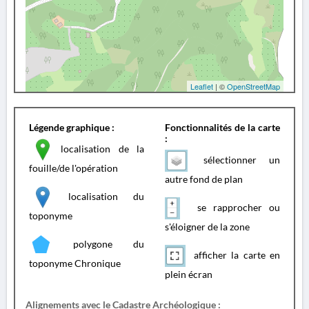
Leaflet
| ©
OpenStreetMap
Légende graphique :
Fonctionnalités de la carte
:
localisation de la
sélectionner un
fouille/de l'opération
autre fond de plan
localisation du
se rapprocher ou
toponyme
s'éloigner de la zone
polygone du
afficher la carte en
toponyme Chronique
plein écran
Alignements avec le Cadastre Archéologique :