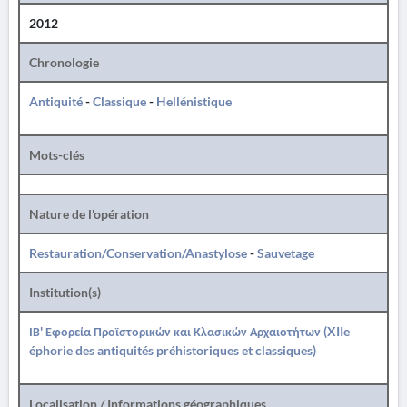
2012
Chronologie
Antiquité
-
Classique
-
Hellénistique
Mots-clés
Nature de l'opération
Restauration/Conservation/Anastylose
-
Sauvetage
Institution(s)
ΙΒ' Εφορεία Προϊστορικών και Κλασικών Αρχαιοτήτων (XIIe
éphorie des antiquités préhistoriques et classiques)
Localisation / Informations géographiques