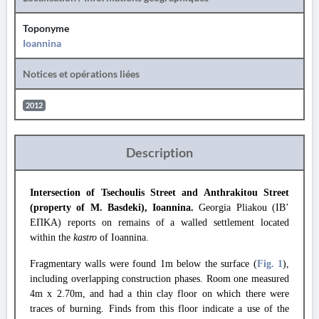
Toponyme
Ioannina
Notices et opérations liées
2012
Description
Intersection of Tsechoulis Street and Anthrakitou Street
(property of M. Basdeki), Ioannina.
Georgia Pliakou (IB’
ΕΠΚΑ) reports on remains of a walled settlement located
within the
kastro
of Ioannina.
Fragmentary walls were found 1m below the surface (
Fig. 1
),
including overlapping construction phases. Room one measured
4m x 2.70m, and had a thin clay floor on which there were
traces of burning. Finds from this floor indicate a use of the