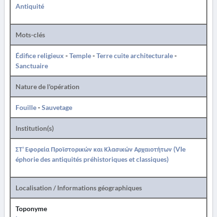
Antiquité
Mots-clés
Édifice religieux
-
Temple
-
Terre cuite architecturale
-
Sanctuaire
Nature de l'opération
Fouille
-
Sauvetage
Institution(s)
ΣΤ' Εφορεία Προϊστορικών και Κλασικών Αρχαιοτήτων (VIe
éphorie des antiquités préhistoriques et classiques)
Localisation / Informations géographiques
Toponyme