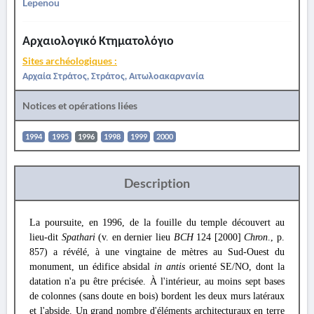
Lepenou
Αρχαιολογικό Κτηματολόγιο
Sites archéologiques :
Αρχαία Στράτος, Στράτος, Αιτωλοακαρνανία
Notices et opérations liées
1994
1995
1996
1998
1999
2000
Description
La poursuite, en 1996, de la fouille du temple découvert au
lieu-dit
Spathari
(v. en dernier lieu
BCH
124 [2000]
Chron
., p.
857) a révélé, à une vingtaine de mètres au Sud-Ouest du
monument, un édifice absidal
in antis
orienté SE/NO, dont la
datation n'a pu être précisée. À l'intérieur, au moins sept bases
de colonnes (sans doute en bois) bordent les deux murs latéraux
et l'abside. Un grand nombre d'éléments architecturaux en terre