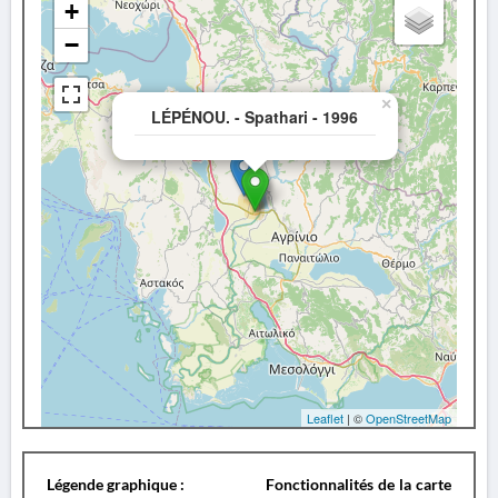
+
−
×
LÉPÉNOU. - Spathari - 1996
Leaflet
| ©
OpenStreetMap
Légende graphique :
Fonctionnalités de la carte