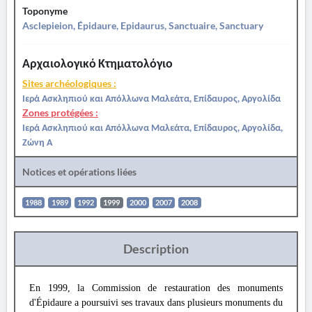
Toponyme
Asclepieion, Épidaure, Epidaurus, Sanctuaire, Sanctuary
Αρχαιολογικό Κτηματολόγιο
Sites archéologiques :
Ιερά Ασκληπιού και Απόλλωνα Μαλεάτα, Επίδαυρος, Αργολίδα
Zones protégées :
Ιερά Ασκληπιού και Απόλλωνα Μαλεάτα, Επίδαυρος, Αργολίδα,
Ζώνη Α
Notices et opérations liées
1988
1989
1992
1999
2000
2007
2008
Description
En 1999, la Commission de restauration des monuments
d'Épidaure a poursuivi ses travaux dans plusieurs monuments du