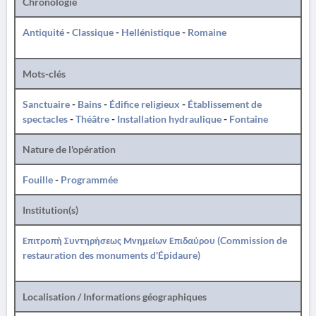
Chronologie
Antiquité
-
Classique
-
Hellénistique
-
Romaine
Mots-clés
Sanctuaire
-
Bains
-
Édifice religieux
-
Établissement de
spectacles
-
Théâtre
-
Installation hydraulique
-
Fontaine
Nature de l'opération
Fouille
-
Programmée
Institution(s)
Επιτροπή Συντηρήσεως Μνημείων Επιδαύρου (Commission de
restauration des monuments d'Épidaure)
Localisation / Informations géographiques