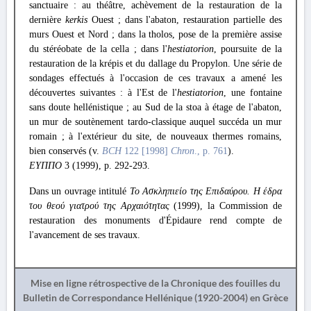
sanctuaire : au théâtre, achèvement de la restauration de la
dernière
kerkis
Ouest ; dans l'abaton, restauration partielle des
murs Ouest et Nord ; dans la tholos, pose de la première assise
du stéréobate de la cella ; dans l'
hestiatorion
, poursuite de la
restauration de la krépis et du dallage du Propylon. Une série de
sondages effectués à l'occasion de ces travaux a amené les
découvertes suivantes : à l'Est de l'
hestiatorion
, une fontaine
sans doute hellénistique ; au Sud de la stoa à étage de l'abaton,
un mur de soutènement tardo-classique auquel succéda un mur
romain ; à l'extérieur du site, de nouveaux thermes romains,
bien conservés (v.
BCH
122 [1998]
Chron
., p. 761
).
ΕΥΠΠΟ
3 (1999), p. 292-293.
Dans un ouvrage intitulé
Το Ασκληπιείο της Επιδαύρου. Η έδρα
του θεού γιατρού της Αρχαιότητας
(1999), la Commission de
restauration des monuments d'Épidaure rend compte de
l'avancement de ses travaux.
Mise en ligne rétrospective de la Chronique des fouilles du
Bulletin de Correspondance Hellénique (1920-2004) en Grèce