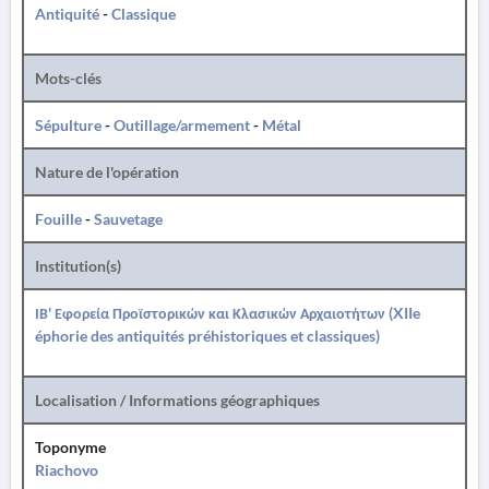
Antiquité
-
Classique
Mots-clés
Sépulture
-
Outillage/armement
-
Métal
Nature de l'opération
Fouille
-
Sauvetage
Institution(s)
ΙΒ' Εφορεία Προϊστορικών και Κλασικών Αρχαιοτήτων (XIIe
éphorie des antiquités préhistoriques et classiques)
Localisation / Informations géographiques
Toponyme
Riachovo