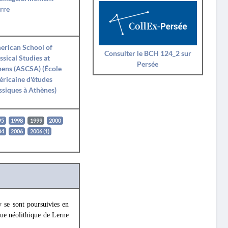
rre
erican School of
Consulter le BCH 124_2 sur
ssical Studies at
Persée
ens (ASCSA) (École
ricaine d'études
ssiques à Athènes)
95
1998
1999
2000
04
2006
2006 (1)
 se sont poursuivies en
que néolithique de Lerne