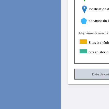
localisation
polygone du 
Alignements avec le
Sites archéol
Sites histori
Date de cr