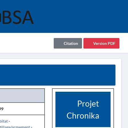
Citation
Version PDF
Projet
99
Chronika
itat
-
tillage/armement
-