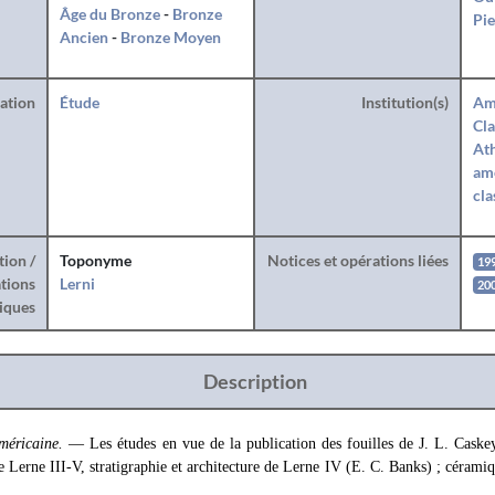
Âge du Bronze
-
Bronze
Pie
Ancien
-
Bronze Moyen
ration
Étude
Institution(s)
Am
Cla
Ath
amé
cla
tion /
Toponyme
Notices et opérations liées
19
tions
Lerni
20
iques
Description
méricaine.
— Les études en vue de la publication des fouilles de J. L. Caskey
de Lerne III-V, stratigraphie et architecture de Lerne IV (E. C. Banks) ; cérami
.