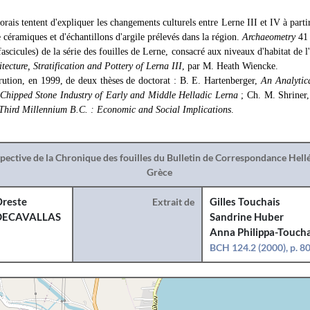
rais tentent d'expliquer les changements culturels entre Lerne III et IV à partir
céramiques et d'échantillons d'argile prélevés dans la région.
Archaeometry
41
scicules) de la série des fouilles de Lerne, consacré aux niveaux d'habitat de l
tecture, Stratification and Pottery of Lerna III
, par M. Heath Wiencke.
arution, en 1999, de deux thèses de doctorat : Β. Ε. Hartenberger,
An Analytica
e Chipped Stone Industry of Early and Middle Helladic Lerna
; Ch. M. Shriner
 Third Millennium B.C. : Economic and Social Implications
.
spective de la Chronique des fouilles du Bulletin de Correspondance Hel
Grèce
reste
Extrait de
Gilles Touchais
DECAVALLAS
Sandrine Huber
Anna Philippa-Toucha
BCH 124.2 (2000), p. 8