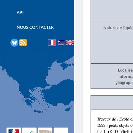
API
NOUS CONTACTER
Nature de l'opé
Localisa
Informa
géograph
Travaux de l'École a
1999 : petits objets 
I et II (K. D. Vitelli)