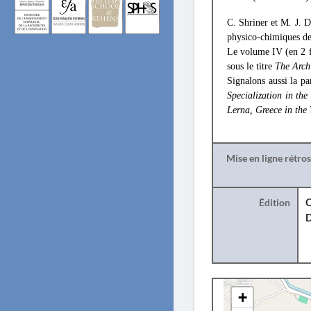
C. Shriner et M. J. Do
physico-chimiques de 
Le volume IV (en 2 fa
sous le titre
The Archi
Signalons aussi la p
Specialization in th
Lerna, Greece in the
Mise en ligne rétro
Édition
O
+