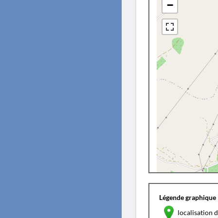
−
Légende graphique 
localisation d