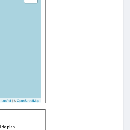
Leaflet
| ©
OpenStreetMap
d de plan