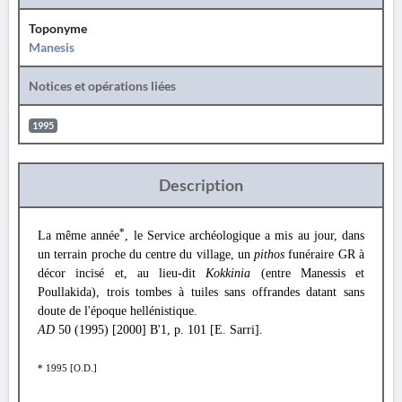
Toponyme
Manesis
Notices et opérations liées
1995
Description
*
La même année
, le Service archéologique a mis au jour, dans
un terrain proche du centre du village, un
pithos
funéraire GR à
décor incisé et, au lieu-dit
Kokkinia
(entre Manessis et
Poullakida), trois tombes à tuiles sans offrandes datant sans
doute de l'époque hellénistique.
AD
50 (1995) [2000] Β'1, p. 101 [E. Sarri].
* 1995 [O.D.]