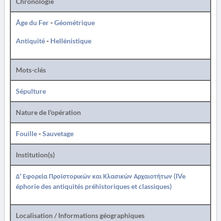
Chronologie
Âge du Fer
-
Géométrique
Antiquité
-
Hellénistique
Mots-clés
Sépulture
Nature de l'opération
Fouille
-
Sauvetage
Institution(s)
Δ' Εφορεία Προϊστορικών και Κλασικών Αρχαιοτήτων (IVe
éphorie des antiquités préhistoriques et classiques)
Localisation / Informations géographiques