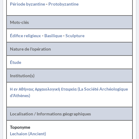
Période byzantine
-
Protobyzantine
Mots-clés
Édifice religieux
-
Basilique
-
Sculpture
Nature de l'opération
Étude
Institution(s)
Η εν Αθήναις Αρχαιολογική Εταιρεία (La Société Archéologique
d'Athènes)
Localisation / Informations géographiques
Toponyme
Lechaion (Ancient)