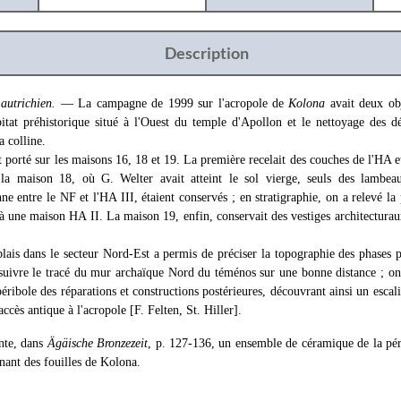
Description
 autrichien.
— La campagne de 1999 sur l'acropole de
Kolona
avait deux obj
abitat préhistorique situé à l'Ouest du temple d'Apollon et le nettoyage des 
a colline.
t porté sur les maisons 16, 18 et 19. La première recelait des couches de l'ΗΑ e
la maison 18, où G. Welter avait atteint le sol vierge, seuls des lambea
ne entre le NF et l'ΗΑ III, étaient conservés ; en stratigraphie, on a relevé la
à une maison HA II. La maison 19, enfin, conservait des vestiges architecturaux 
lais dans le secteur Nord-Est a permis de préciser la topographie des phases p
ivre le tracé du mur archaïque Nord du téménos sur une bonne distance ; on
éribole des réparations et constructions postérieures, découvrant ainsi un esca
ccès antique à l'acropole [F. Felten, St. Hiller].
nte, dans
Ägäische Bronzezeit
, p. 127-136, un ensemble de céramique de la pér
ant des fouilles de Kolona.