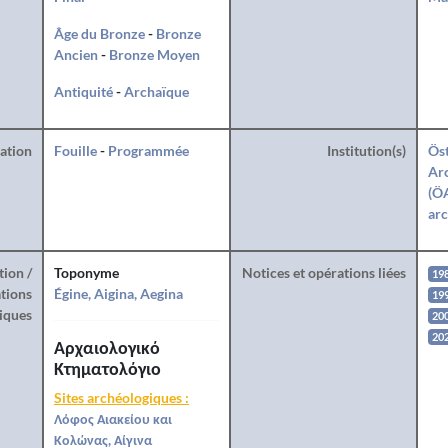
Âge du Bronze
-
Bronze
Ancien
-
Bronze Moyen
Antiquité
-
Archaïque
ration
Fouille
-
Programmée
Institution(s)
Öst
Arc
(ÖA
arc
tion /
Toponyme
Notices et opérations liées
19
tions
Égine, Aigina, Aegina
19
iques
20
20
Αρχαιολογικό
Κτηματολόγιο
Sites archéologiques :
Λόφος Αιακείου και
Κολώνας, Αίγινα