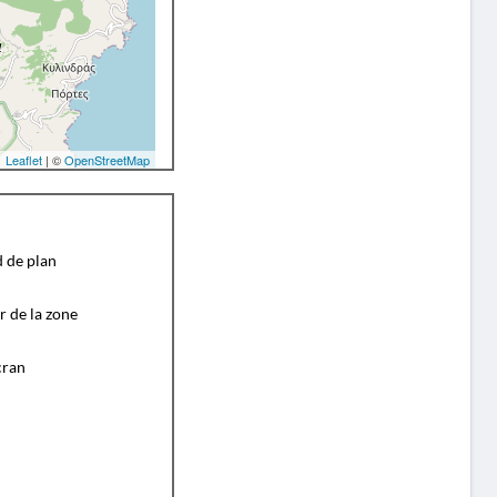
Leaflet
| ©
OpenStreetMap
d de plan
r de la zone
cran