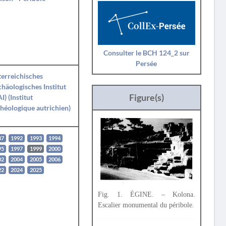
Consulter le BCH 124_2 sur
Persée
erreichisches
häologisches Institut
Figure(s)
I) (Institut
héologique autrichien)
87
1992
1993
1994
95
1997
1999
2000
02
2004
2005
2006
22
2024
2025
Fig. 1. ÉGINE. – Kolona.
Escalier monumental du péribole.