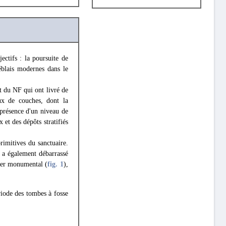
ectifs : la poursuite de
déblais modernes dans le
t du NF qui ont livré de
ux de couches, dont la
 présence d'un niveau de
et des dépôts stratifiés
rimitives du sanctuaire.
 a également débarrassé
lier monumental (
fig. 1
),
iode des tombes à fosse