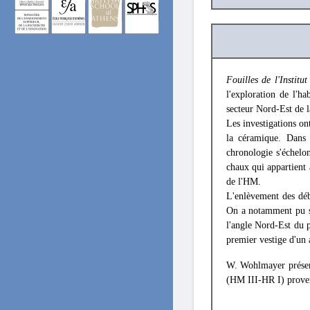
Fouilles de l'Institut
l'exploration de l'h
secteur Nord-Est de l
Les investigations on
la céramique. Dans 
chronologie s'échelon
chaux qui appartient 
de l'ΗΜ.
L'enlèvement des déb
On a notamment pu su
l'angle Nord-Est du p
premier vestige d'un a
W. Wohlmayer prése
(HM III-HR I) proven