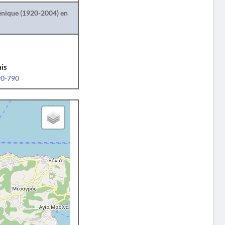
lénique (1920-2004) en
is
90-790