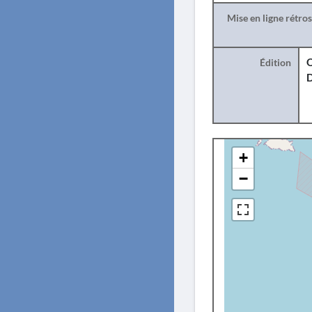
Mise en ligne rétro
Édition
O
+
−