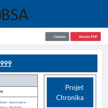
Citation
Version PDF
1999
Projet
99
Chronika
itat
-
Sanctuaire
-
ison
-
Péribole