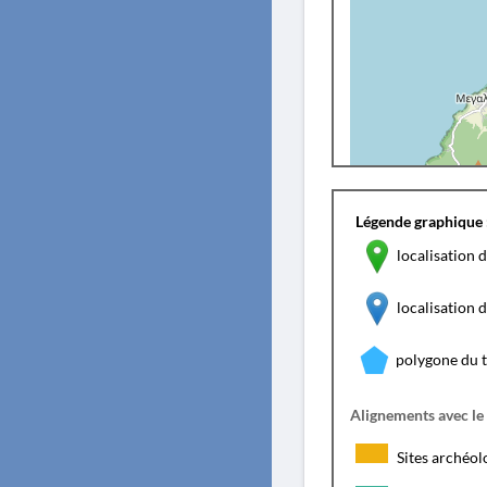
Légende graphique 
localisation d
localisation
polygone du 
Alignements avec le
Sites archéol