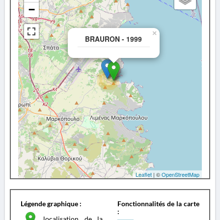
−
×
BRAURON - 1999
Leaflet
| ©
OpenStreetMap
Légende graphique :
Fonctionnalités de la carte
:
localisation de la