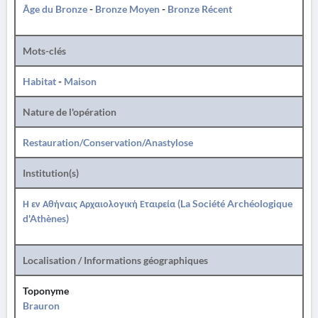
Âge du Bronze
-
Bronze Moyen
-
Bronze Récent
Mots-clés
Habitat
-
Maison
Nature de l'opération
Restauration/Conservation/Anastylose
Institution(s)
Η εν Αθήναις Αρχαιολογική Εταιρεία (La Société Archéologique
d'Athènes)
Localisation / Informations géographiques
Toponyme
Brauron