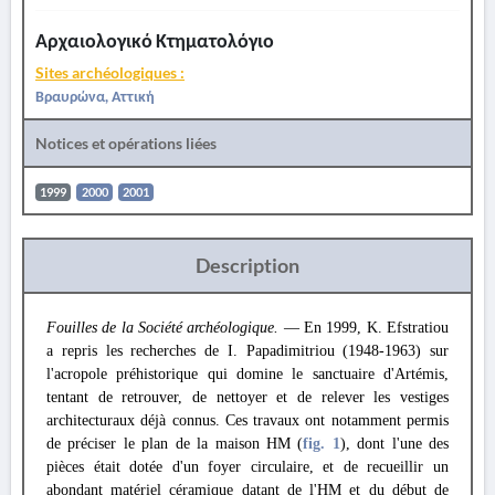
Αρχαιολογικό Κτηματολόγιο
Sites archéologiques :
Βραυρώνα, Αττική
Notices et opérations liées
1999
2000
2001
Description
Fouilles de la Société archéologique.
— En 1999, K. Efstratiou
a repris les recherches de I. Papadimitriou (1948-1963) sur
l'acropole préhistorique qui domine le sanctuaire d'Artémis,
tentant de retrouver, de nettoyer et de relever les vestiges
architecturaux déjà connus. Ces travaux ont notamment permis
de préciser le plan de la maison HM (
fig. 1
), dont l'une des
pièces était dotée d'un foyer circulaire, et de recueillir un
abondant matériel céramique datant de l'ΗΜ et du début de