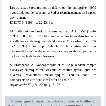
Les travaux de restauration du théâtre ont été entrepris en 1999
: consolidation de l'analemma Sud et réaménagement de l'espace
environnant.
ΕΥΠΠΟ
3 (1999), p. 22-23, 31.
M. Salliora-Oikonomakou rassemble, dans
AD
51-52 (1996-
1997) [2000] A', p. 125-140, les trouvailles faites dans les deux
installations métallurgiques de
Skitzéri
et
Kavodokano
(v.
BCH
122 [1998]
Chron
., p. 731-732) ; la confrontation des
découvertes avec les documents épigraphiques devrait permettre
de localiser le dème de Phréarres.
S. Protopapas, A. Kondogéorghis et M. Edge rendent compte
d'analyses chimiques réalisées sur les enduits hydrauliques des
diverses installations métallurgiques, enduits dont les
composants se vitrifient sous l'effet de chaleur.
Αρχαιολογία
77 (déc. 2000), p. 71-76.
Mise en ligne rétrospective de la Chronique des fouilles du