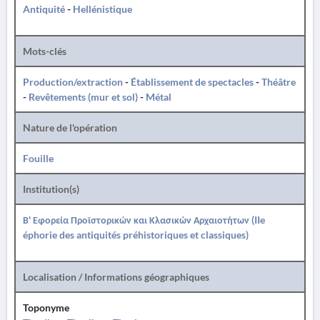
Antiquité
-
Hellénistique
Mots-clés
Production/extraction
-
Établissement de spectacles
-
Théâtre
-
Revêtements (mur et sol)
-
Métal
Nature de l'opération
Fouille
Institution(s)
Β' Εφορεία Προϊστορικών και Κλασικών Αρχαιοτήτων (IIe
éphorie des antiquités préhistoriques et classiques)
Localisation / Informations géographiques
Toponyme