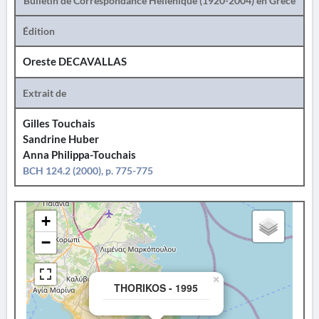
Bulletin de Correspondance Hellénique (1920-2004) en Grèce
Édition
Oreste DECAVALLAS
Extrait de
Gilles Touchais
Sandrine Huber
Anna Philippa-Touchais
BCH 124.2 (2000), p. 775-775
+
−
×
THORIKOS - 1995