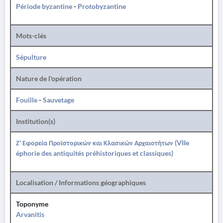
Période byzantine
-
Protobyzantine
Mots-clés
Sépulture
Nature de l'opération
Fouille
-
Sauvetage
Institution(s)
Ζ' Εφορεία Προϊστορικών και Κλασικών Αρχαιοτήτων (VIIe
éphorie des antiquités préhistoriques et classiques)
Localisation / Informations géographiques
Toponyme
Arvanitis