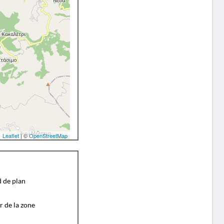
Leaflet
| ©
OpenStreetMap
d de plan
r de la zone