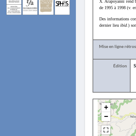
X. Arapoyanni rend 
de 1995 à 1998 (v. e
Des informations co
dernier lieu
ibid
.) so
Mise en ligne rétro
Édition
S
+
−