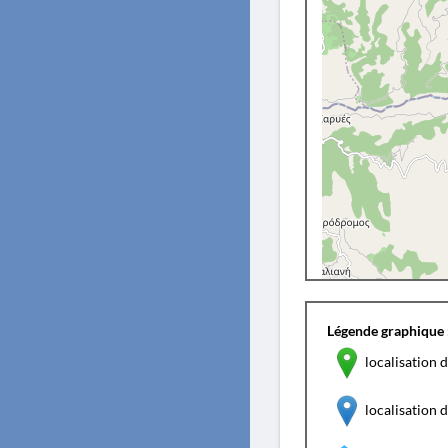
Légende graphique 
localisation d
localisation