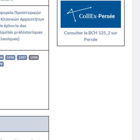
Εφορεία Προϊστορικών
 Κλασικών Αρχαιοτήτων
Ie éphorie des
iquités préhistoriques
Consulter le BCH 125_2 sur
classiques)
Persée
94
1996
1997
1998
99