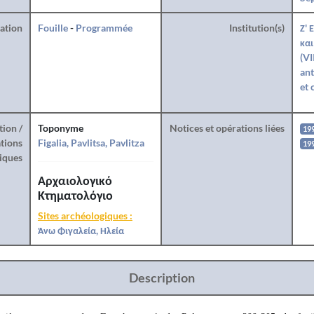
ration
Fouille
-
Programmée
Institution(s)
Ζ' 
και
(VI
ant
et 
tion /
Toponyme
Notices et opérations liées
19
tions
Figalia, Pavlitsa, Pavlitza
19
iques
Αρχαιολογικό
Κτηματολόγιο
Sites archéologiques :
Άνω Φιγαλεία, Ηλεία
Description