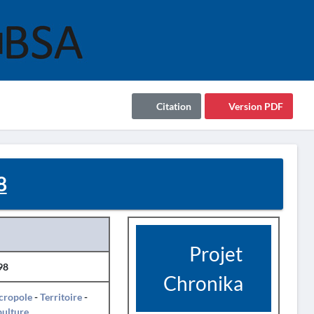
Citation
Version PDF
8
Projet
98
Chronika
cropole
-
Territoire
-
pulture