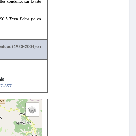
les conduites sur le site
996 à
Trani Pétra
(v. en
lénique (1920-2004) en
is
57-857