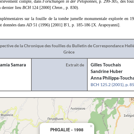
brièvement compte, dans
Forschungen in der Peloponnes
, p. 299-305, des fouil
n dernier lieu
BCH
124 [2000]
Chron
., p. 830).
mplémentaires sur la fouille de la tombe jumelle monumentale explorée en 1
nt données dans
AD
51 (1996) [2001] Β'1, p. 185-186 [X. Arapoyanni].
spective de la Chronique des fouilles du Bulletin de Correspondance Hel
Grèce
amia Samara
Extrait de
Gilles Touchais
Sandrine Huber
Anna Philippa-Toucha
BCH 125.2 (2001), p. 8
×
PHIGALIE - 1998