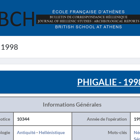
 1998
PHIGALIE - 199
Informations Générales
otice
10344
Année de l'opération
19
logie
Antiquité
-
Hellénistique
Mots-clés
Né
Sé