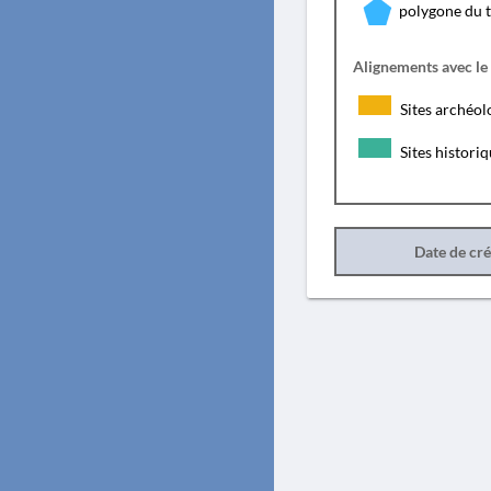
polygone du 
Alignements avec le
Sites archéol
Sites histori
Date de cr