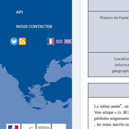
API
Nature de l'opé
NOUS CONTACTER
Localisa
Informa
géograph
*
La même année
, on
Voie attique » (v.
B
périboles soigneusem
; les noms inscrits s