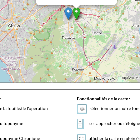
:
Fonctionnalités de la carte :
e la fouille/de l'opération
sélectionner un autre fon
 du toponyme
se rapprocher ou s'éloigne
toponyme Chronique
afficher la carte en plein é