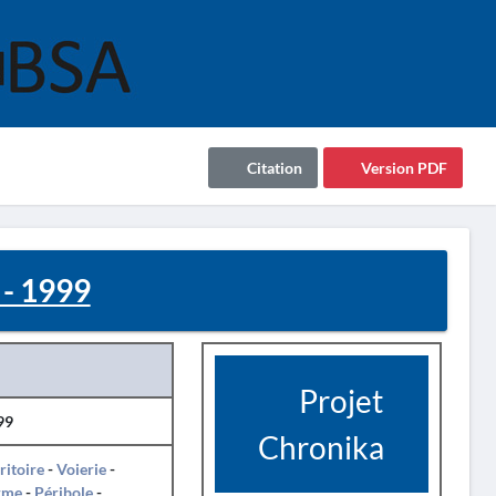
Citation
Version PDF
- 1999
Projet
99
Chronika
ritoire
-
Voierie
-
rme
-
Péribole
-