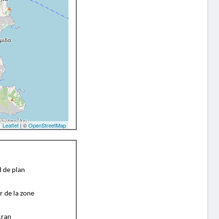
Leaflet
| ©
OpenStreetMap
d de plan
r de la zone
cran