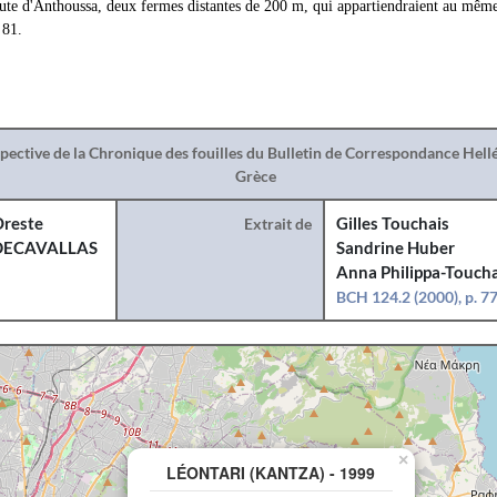
route d'Anthoussa, deux fermes distantes de 200 m, qui appartiendraient au mêm
 81.
spective de la Chronique des fouilles du Bulletin de Correspondance Hel
Grèce
reste
Extrait de
Gilles Touchais
DECAVALLAS
Sandrine Huber
Anna Philippa-Toucha
BCH 124.2 (2000), p. 7
×
LÉONTARI (KANTZA) - 1999