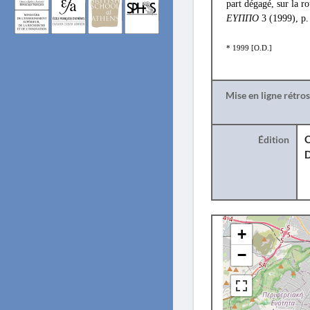
part dégagé, sur la 
EYΠΠΟ
3 (1999), p.
* 1999 [O.D.]
Mise en ligne rétro
Édition
O
+
−