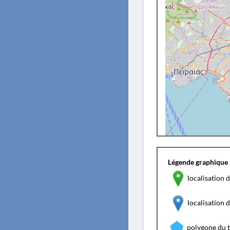
Légende graphique 
localisation d
localisation
polygone du 