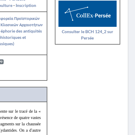
pulture
-
Inscription
Εφορεία Προϊστορικών
 Κλασικών Αρχαιοτήτων
e éphorie des antiquités
Consulter le BCH 124_2 sur
historiques et
Persée
ssiques)
99
nte sur le tracé de la «
présence de quatre vastes
ragments sur la chaussée
 Kydantides. On a d'autre