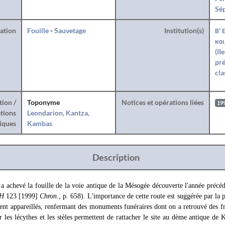
Sé
ration
Fouille
-
Sauvetage
Institution(s)
Β' 
και
(II
pré
cla
tion /
Toponyme
Notices et opérations liées
19
tions
Leondarion, Kantza,
iques
Kambas
Description
 a achevé la fouille de la voie antique de la Mésogée découverte l'année précéde
CH
123 [1999]
Chron
., p. 658). L'importance de cette route est suggérée par la 
ent appareillés, renfermant des monuments funéraires dont on a retrouvé des f
ur les lécythes et les stèles permettent de rattacher le site au dème antique de