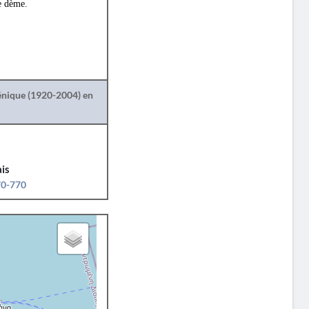
e dème.
lénique (1920-2004) en
is
70-770