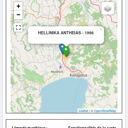
+
−
×
HELLINIKA ANTHEIAS - 1996
Leaflet
| ©
OpenStreetMap
Légende graphique :
Fonctionnalités de la carte