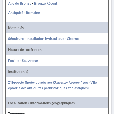
Âge du Bronze
-
Bronze Récent
Antiquité
-
Romaine
Mots-clés
Sépulture
-
Installation hydraulique
-
Citerne
Nature de l'opération
Fouille
-
Sauvetage
Institution(s)
Ζ' Εφορεία Προϊστορικών και Κλασικών Αρχαιοτήτων (VIIe
éphorie des antiquités préhistoriques et classiques)
Localisation / Informations géographiques
Toponyme