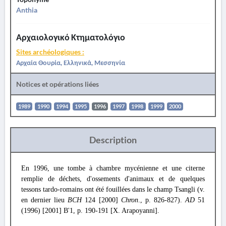
Anthia
Αρχαιολογικό Κτηματολόγιο
Sites archéologiques :
Αρχαία Θουρία, Ελληνικά, Μεσσηνία
Notices et opérations liées
1989
1990
1994
1995
1996
1997
1998
1999
2000
Description
En 1996, une tombe à chambre mycénienne et une citerne
remplie de déchets, d'ossements d'animaux et de quelques
tessons tardo-romains ont été fouillées dans le champ Tsangli (v.
en dernier lieu
BCH
124 [2000]
Chron
., p. 826-827).
AD
51
(1996) [2001] Β'1, p. 190-191 [X. Arapoyanni].