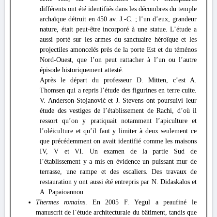
différents ont été identifiés dans les décombres du temple
archaïque détruit en 450 av. J.-C. ; l’un d’eux, grandeur
nature, était peut-être incorporé à une statue. L’étude a
aussi porté sur les armes du sanctuaire héroïque et les
projectiles amoncelés près de la porte Est et du téménos
Nord-Ouest, que l’on peut rattacher à l’un ou l’autre
épisode historiquement attesté.
Après le départ du professeur D. Mitten, c’est A.
Thomsen qui a repris l’étude des figurines en terre cuite.
V. Anderson-Stojanović et J. Stevens ont poursuivi leur
étude des vestiges de l’établissement de Rachi, d’où il
ressort qu’on y pratiquait notamment l’apiculture et
l’oléiculture et qu’il faut y limiter à deux seulement ce
que précédemment on avait identifié comme les maisons
IV, V et VI. Un examen de la partie Sud de
l’établissement y a mis en évidence un puissant mur de
terrasse, une rampe et des escaliers. Des travaux de
restauration y ont aussi été entrepris par N. Didaskalos et
A. Papaioannou.
Thermes romains
. En 2005 F. Yegul a peaufiné le
manuscrit de l’étude architecturale du bâtiment, tandis que