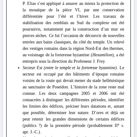
P. Elias s’est appliqué à assurer au mieux la protection de
la mosaïque de la pièce VI, par une conservation
différentiée pour l’été et l’hiver. Les travaux de
stabilisation des remblais au Sud du complexe ont été
poursuivis, notamment par la construction d’un mur en
pierres sèches. Ce fut l’occasion de découvrir de nouvelles
entrées aux bains classiques, du côté du temple. Un relevé
des vestiges romains dans la région Nord-Est des thermes,
au voisinage de la forteresse byzantine (
Hexamilion
), a été
entrepris sous la direction du Professeur J. Frey.
Secteur Est (entre le temple et la forteresse byzantine)
. Le
secteur est occupé par des bâtiments d’époque romaine
voisins de la route qui devait mener du stade hellénistique
au sanctuaire de Poseidon. L’histoire de la zone reste mal
connue. Les deux campagnes 2005 et 2006 ont été
consacrées à distinguer les différentes périodes, identifier
les limites des édifices, préciser leurs datations et, autant
que possible, déterminer leur nature. D’ores et déjà on
peut retenir les grandes dimensions de certains édifices
e
(publics ?) de la première période (probablement II
s.
apr. J.-C.).