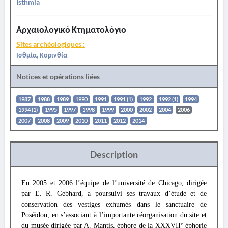
Isthmia
Αρχαιολογικό Κτηματολόγιο
Sites archéologiques :
Ισθμία, Κορινθία
Notices et opérations liées
1987
1988
1989
1990
1991
1991 (1)
1992
1992 (1)
1994
1994 (1)
1995
1997
1998
1999
2000
2002
2004
2006
2007
2008
2009
2010
2011
2012
2014
Description
En 2005 et 2006 l’équipe de l’université de Chicago, dirigée
par E. R. Gebhard, a poursuivi ses travaux d’étude et de
conservation des vestiges exhumés dans le sanctuaire de
Poséidon, en s’associant à l’importante réorganisation du site et
e
du musée dirigée par A. Mantis, éphore de la XXXVII
éphorie