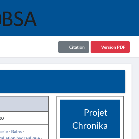
Citation
Version PDF
0
Projet
00
Chronika
erie
-
Bains
-
tallation hydraulique
-