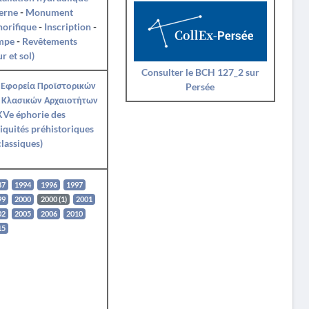
erne
-
Monument
orifique
-
Inscription
-
mpe
-
Revêtements
r et sol)
Consulter le BCH 127_2 sur
 Εφορεία Προϊστορικών
Persée
 Κλασικών Αρχαιοτήτων
XVe éphorie des
iquités préhistoriques
classiques)
87
1994
1996
1997
99
2000
2000 (1)
2001
02
2005
2006
2010
15