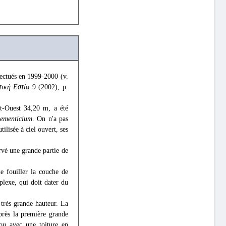
ffectués en 1999-2000 (v.
τική Εστία
9 (2002), p.
t-Ouest 34,20 m, a été
aementicium
. On n'a pas
ilisée à ciel ouvert, ses
rvé une grande partie de
e fouiller la couche de
plexe, qui doit dater du
 très grande hauteur. La
Après la première grande
 ou avec une toiture en