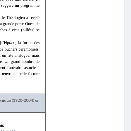
ux suggère un programme
-le-Théologien a révélé
 la grande porte Ouest de
es à ciste (pillées) se
Ἥ
ρωα ; la forme des
│
 de bûchers cérémoniels,
À un rite analogue, mais
sse. Un grand nombre de
nt funéraire associé à
, œuvre de belle facture
lénique (1920-2004) en
is