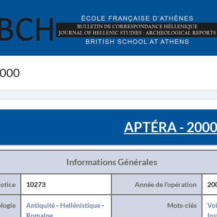
2000
APTÉRA - 200
Informations Générales
otice
10273
Année de l'opération
20
logie
Antiquité
-
Hellénistique
-
Mots-clés
Voi
Romaine
Ins