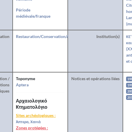
Cit
Période
hon
médiévale/franque
La
(mu
ration
Restauration/Conservation/Anastylose
Institution(s)
ΚΕ'
και
(X
ant
et 
tion /
Toponyme
Notices et opérations liées
19
tions
Aptera
19
iques
20
20
Αρχαιολογικό
Κτηματολόγιο
Sites archéologiques :
Άπτερα, Χανιά
Zones protégées :