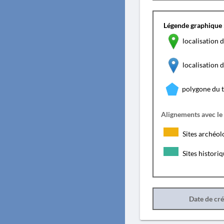
Légende graphique 
localisation d
localisation
polygone du 
Alignements avec le
Sites archéol
Sites histori
Date de cr