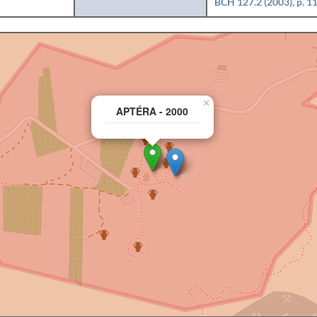
BCH 127.2 (2003), p. 
×
APTÉRA - 2000