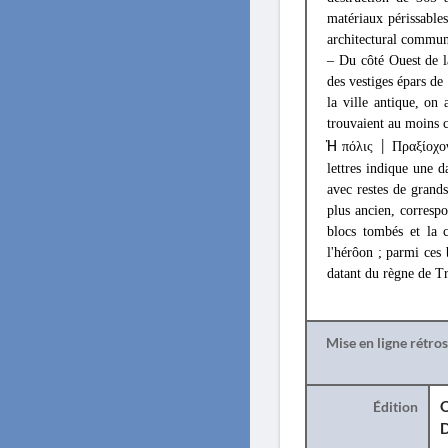
matériaux périssabl
architectural commun
– Du côté Ouest de l
des vestiges épars de 
la ville antique, on
trouvaient au moins ci
Ἡ
πόλις
Πραξίοχ
│
lettres indique une d
avec restes de grands
plus ancien, corresp
blocs tombés et la 
l'hérôon ; parmi ces
datant du règne de Tr
Mise en ligne rétro
Édition
O