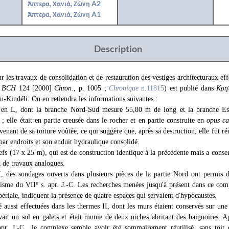
Άπτερα, Χανιά, Ζώνη A2
Άπτερα, Χανιά, Ζώνη A1
Description
ur les travaux de consolidation et de restauration des vestiges architecturaux e
s
BCH
124 [2000]
Chron
., p. 1005 ;
Chronique
n.11815
) est publié dans
Κρη
-Kindéli. On en retiendra les informations suivantes :
 en L, dont la branche Nord-Sud mesure 55,80 m de long et la branche Es
; elle était en partie creusée dans le rocher et en partie construite en
opus c
enant de sa toiture voûtée, ce qui suggère que, après sa destruction, elle fut réut
 par endroits et son enduit hydraulique consolidé.
nefs (17 x 25 m), qui est de construction identique à la précédente mais a conse
et de travaux analogues.
, des sondages ouverts dans plusieurs pièces de la partie Nord ont permis d
e
séisme du VII
s. apr. J.-C. Les recherches menées jusqu'à présent dans ce com
ériale, indiquent la présence de quatre espaces qui servaient d'hypocaustes.
é aussi effectuées dans les thermes II, dont les murs étaient conservés sur une
avait un sol en galets et était munie de deux niches abritant des baignoires. 
apr. J.-C., le complexe semble avoir été sommairement réutilisé, sans toit