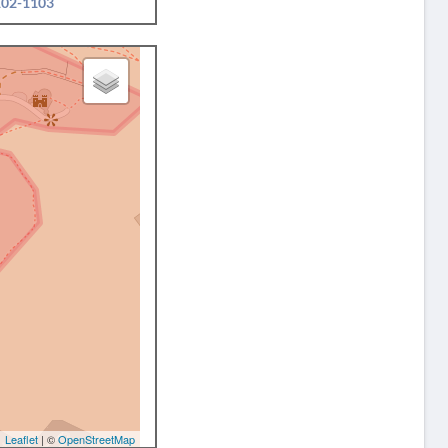
1102-1103
Leaflet
| ©
OpenStreetMap