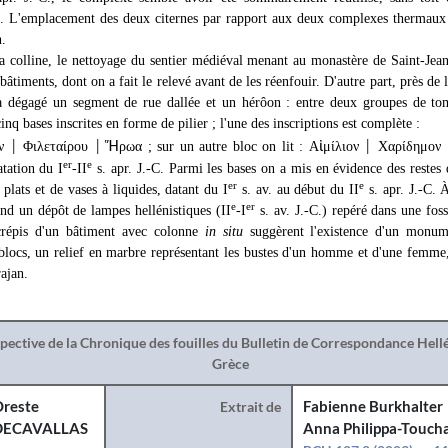
es. L'emplacement des deux citernes par rapport aux deux complexes therma
.
a colline, le nettoyage du sentier médiéval menant au monastère de Saint-Jean
bâtiments, dont on a fait le relevé avant de les réenfouir. D'autre part, près de
 a dégagé un segment de rue dallée et un hérôon : entre deux groupes de tomb
nq bases inscrites en forme de pilier ; l'une des inscriptions est complète :
ον
Φιλεταίρου
Ἥ
ρωα ; sur un autre bloc on lit : Α
ἰ
μίλιον
Χαρίδημον
│
│
│
er
e
atation du I
-II
s. apr. J.-C. Parmi les bases on a mis en évidence des restes
er
e
 plats et de vases à liquides, datant du I
s. av. au début du II
s. apr. J.-C. 
e
er
ond un dépôt de lampes hellénistiques (II
-I
s. av. J.-C.) repéré dans une fo
crépis d'un bâtiment avec colonne
in situ
suggèrent l'existence d'un monume
 blocs, un relief en marbre représentant les bustes d'un homme et d'une femme
ajan.
spective de la Chronique des fouilles du Bulletin de Correspondance Hel
Grèce
reste
Extrait de
Fabienne Burkhalter
DECAVALLAS
Anna Philippa-Toucha