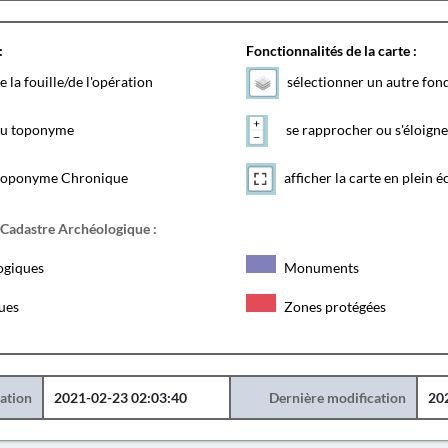
:
Fonctionnalités de la carte :
e la fouille/de l'opération
sélectionner un autre fon
 du toponyme
se rapprocher ou s'éloigne
toponyme Chronique
afficher la carte en plein é
 Cadastre Archéologique :
ogiques
Monuments
ques
Zones protégées
éation
2021-02-23 02:03:40
Dernière modification
20