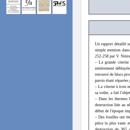
Un rapport détaillé s
simple mention dan
252-258 par V. Niniou
– La grande citerne
entièrement déblayée 
retrouvé de blocs prov
parois étant réparées
– La citerne à trois 
sa voûte, a fait l'obj
– Dans les thermes I
destruction liée au 
début de l'époque imp
– Des fouilles ont ét
pièce la plus vaste 
destruction de 365 