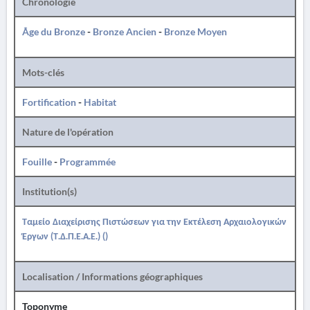
Chronologie
Âge du Bronze
-
Bronze Ancien
-
Bronze Moyen
Mots-clés
Fortification
-
Habitat
Nature de l'opération
Fouille
-
Programmée
Institution(s)
Ταμείο Διαχείρισης Πιστώσεων για την Εκτέλεση Αρχαιολογικών
Έργων (Τ.Δ.Π.Ε.Α.Ε.) ()
Localisation / Informations géographiques
Toponyme