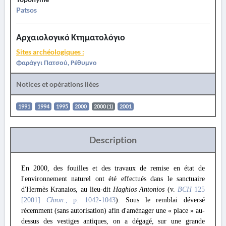
Patsos
Αρχαιολογικό Κτηματολόγιο
Sites archéologiques :
Φαράγγι Πατσού, Ρέθυμνο
Notices et opérations liées
1991
1994
1995
2000
2000 (1)
2001
Description
En 2000, des fouilles et des travaux de remise en état de
l'environnement naturel ont été effectués dans le sanctuaire
d'Hermès Kranaios, au lieu-dit
Haghios Antonios
(v.
BCH
125
[2001]
Chron
., p. 1042-1043
). Sous le remblai déversé
récemment (sans autorisation) afin d'aménager une « place » au-
dessus des vestiges antiques, on a dégagé, sur une grande