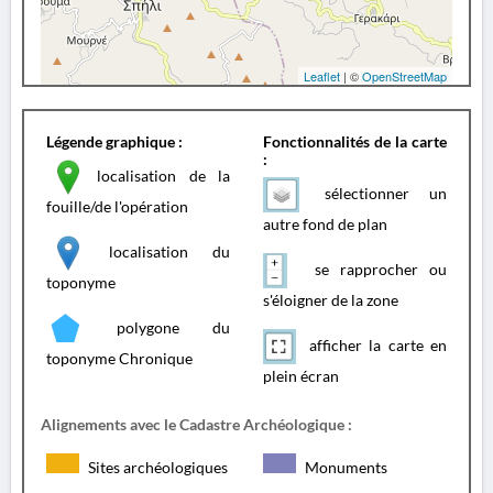
Leaflet
| ©
OpenStreetMap
Légende graphique :
Fonctionnalités de la carte
:
localisation de la
sélectionner un
fouille/de l'opération
autre fond de plan
localisation du
se rapprocher ou
toponyme
s'éloigner de la zone
polygone du
afficher la carte en
toponyme Chronique
plein écran
Alignements avec le Cadastre Archéologique :
Sites archéologiques
Monuments