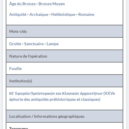
Âge du Bronze
-
Bronze Moyen
Antiquité
-
Archaïque
-
Hellénistique
-
Romaine
Mots-clés
Grotte
-
Sanctuaire
-
Lampe
Nature de l'opération
Fouille
Institution(s)
ΚΕ' Εφορεία Προϊστορικών και Κλασικών Αρχαιοτήτων (XXVe
éphorie des antiquités préhistoriques et classiques)
Localisation / Informations géographiques
Toponyme