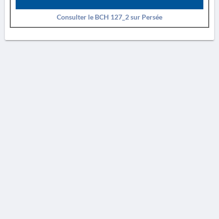
Consulter le BCH 127_2 sur Persée
AVERTISSEMENT
La Chronique des fouilles en ligne ne constitue en aucun cas une publication des
découvertes qui y sont signalées. L'EfA et la BSA ne peuvent délivrer de copie des
illustrations qui y sont reproduites et dont ils ne détiennent pas les droits.