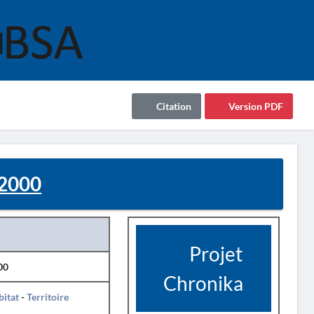
Citation
Version PDF
2000
Projet
00
Chronika
itat
-
Territoire