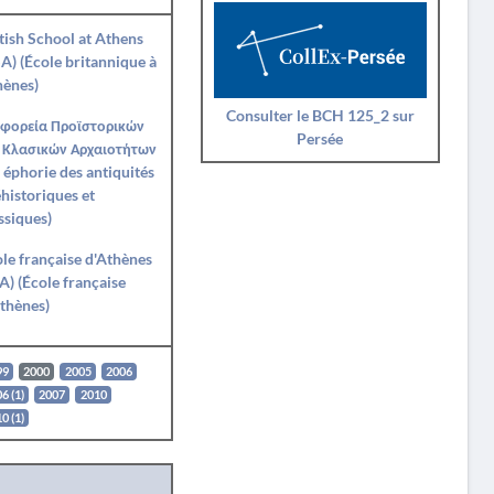
tish School at Athens
A) (École britannique à
hènes)
Consulter le BCH 125_2 sur
Εφορεία Προϊστορικών
Persée
 Κλασικών Αρχαιοτήτων
 éphorie des antiquités
historiques et
ssiques)
le française d'Athènes
A) (École française
thènes)
99
2000
2005
2006
6 (1)
2007
2010
0 (1)