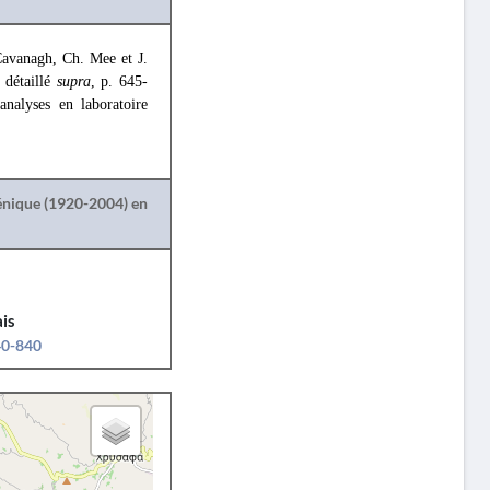
Cavanagh, Ch. Mee et J.
t détaillé
supra
, p. 645-
analyses en laboratoire
lénique (1920-2004) en
is
40-840