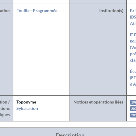
ration
Fouille
-
Programmée
Institution(s)
Bri
(BS
At
Ε' 
και
(Ve
pré
cla
Éco
(EF
d'A
tion /
Toponyme
Notices et opérations liées
19
tions
Sykarakion
200
iques
201
Description