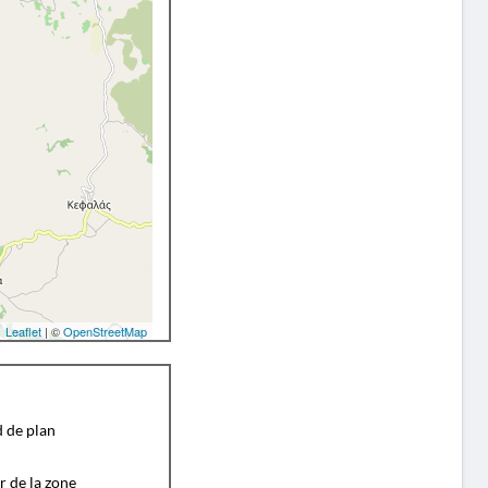
Leaflet
| ©
OpenStreetMap
d de plan
r de la zone