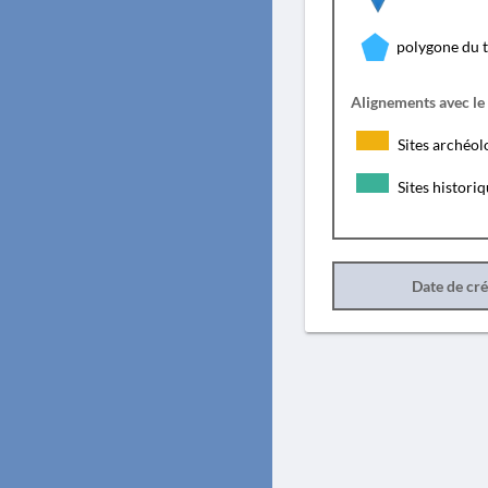
polygone du 
Alignements avec le
Sites archéol
Sites histori
Date de cr