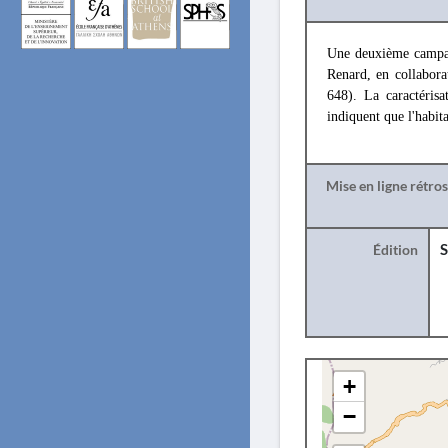
Une deuxième campag
Renard, en collabora
648). La caractérisa
indiquent que l'habita
Mise en ligne rétro
Édition
S
+
−