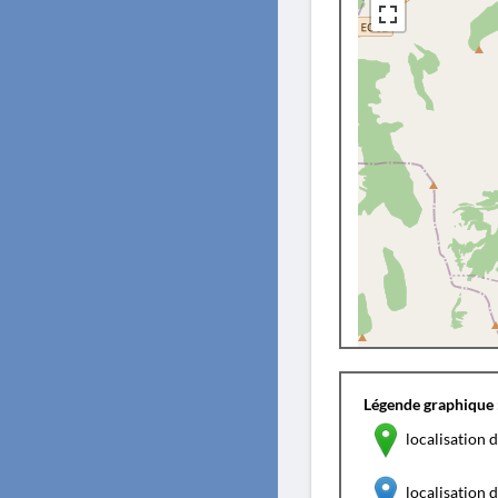
Légende graphique 
localisation d
localisation