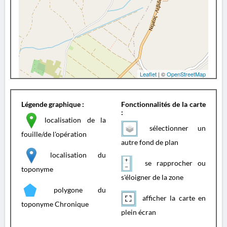
Leaflet
| ©
OpenStreetMap
Légende graphique :
Fonctionnalités de la carte
:
localisation de la
sélectionner un
fouille/de l'opération
autre fond de plan
localisation du
se rapprocher ou
toponyme
s'éloigner de la zone
polygone du
afficher la carte en
toponyme Chronique
plein écran