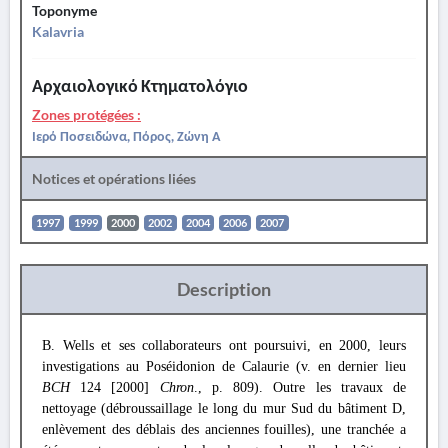
Toponyme
Kalavria
Αρχαιολογικό Κτηματολόγιο
Zones protégées :
Ιερό Ποσειδώνα, Πόρος, Ζώνη Α
Notices et opérations liées
1997
1999
2000
2002
2004
2006
2007
Description
B. Wells et ses collaborateurs ont poursuivi, en 2000, leurs
investigations au Poséidonion de Calaurie (v. en dernier lieu
BCH
124 [2000]
Chron
., p. 809). Outre les travaux de
nettoyage (débroussaillage le long du mur Sud du bâtiment D,
enlèvement des déblais des anciennes fouilles), une tranchée a