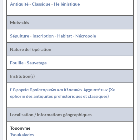
Antiquité
-
Classique
-
Hellénistique
Mots-clés
Sépulture
-
Inscription
-
Habitat
-
Nécropole
Nature de l'opération
Fouille
-
Sauvetage
Institution(s)
Ι' Εφορεία Προϊστορικών και Κλασικών Αρχαιοτήτων (Xe
éphorie des antiquités préhistoriques et classiques)
Localisation / Informations géographiques
Toponyme
Tsoukalades