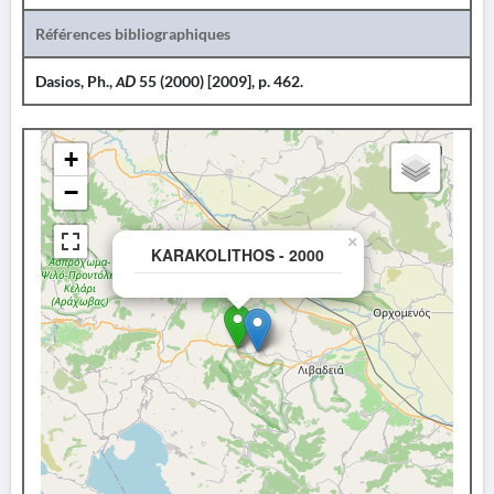
Références bibliographiques
Dasios, Ph.,
ΑD
55 (2000) [2009], p. 462.
+
−
×
KARAKOLITHOS - 2000