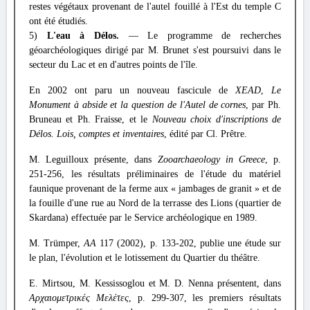
restes végétaux provenant de l'autel fouillé à l'Est du temple C
ont été étudiés.
5)
L'eau à Délos.
— Le programme de recherches
géoarchéologiques dirigé par M. Brunet s'est poursuivi dans le
secteur du Lac et en d'autres points de l'île.
En 2002 ont paru un nouveau fascicule de
XEAD
,
Le
Monument à abside et la question de l'Autel de cornes
, par Ph.
Bruneau et Ph. Fraisse, et le
Nouveau choix d'inscriptions de
Délos. Lois, comptes et inventaires
, édité par Cl. Prêtre.
M. Leguilloux présente, dans
Zooarchaeology in Greece
, p.
251-256, les résultats préliminaires de l'étude du matériel
faunique provenant de la ferme aux « jambages de granit » et de
la fouille d'une rue au Nord de la terrasse des Lions (quartier de
Skardana) effectuée par le Service archéologique en 1989.
M. Trümper,
AA
117 (2002), p. 133-202, publie une étude sur
le plan, l'évolution et le lotissement du Quartier du théâtre.
E. Mirtsou, M. Kessissoglou et M. D. Nenna présentent, dans
Αρχαιομετρικές Μελέτες
, p. 299-307, les premiers résultats