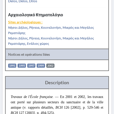
Delos, Délos, Dilos
Αρχαιολογικό Κτηματολόγιο
Sites archéologiques :
Νήσοι Δήλος, Ρήνεια, Κουνελονήσι, Μικρός και Μεγάλος
Ρεματιάρης
Νήσοι Δήλος, Ρήνεια, Κουνελονήσι, Μικρός και Μεγάλος
Ρεματιάρης, Ενάλιος χώρος
Notices et opérations liées
1991
1995
1997
1999
2002
Description
Travaux de l'École française.
— En 2001 et 2002, les travaux
ont porté sur plusieurs secteurs du sanctuaire et de la ville
antique (v. rapports détaillés,
BCH
126 [2002], p. 529-546 et
BCH
127 [2003], p. 494-525).