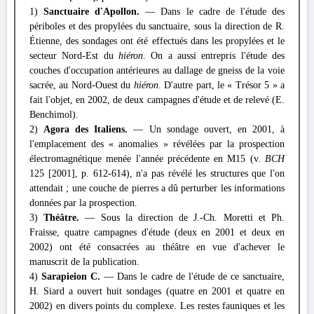
1)
Sanctuaire d'Apollon.
— Dans le cadre de l'étude des
périboles et des propylées du sanctuaire, sous la direction de R.
Étienne, des sondages ont été effectués dans les propylées et le
secteur Nord-Est du
hiéron
. On a aussi entrepris l'étude des
couches d'occupation antérieures au dallage de gneiss de la voie
sacrée, au Nord-Ouest du
hiéron
. D'autre part, le « Trésor 5 » a
fait l'objet, en 2002, de deux campagnes d'étude et de relevé (E.
Benchimol).
2)
Agora des Italiens.
— Un sondage ouvert, en 2001, à
l'emplacement des « anomalies » révélées par la prospection
électromagnétique menée l'année précédente en M15 (v.
BCH
125 [2001], p. 612-614), n'a pas révélé les structures que l'on
attendait ; une couche de pierres a dû perturber les informations
données par la prospection.
3)
Théâtre.
— Sous la direction de J.-Ch. Moretti et Ph.
Fraisse, quatre campagnes d'étude (deux en 2001 et deux en
2002) ont été consacrées au théâtre en vue d'achever le
manuscrit de la publication.
4)
Sarapieion C.
— Dans le cadre de l'étude de ce sanctuaire,
H. Siard a ouvert huit sondages (quatre en 2001 et quatre en
2002) en divers points du complexe. Les restes fauniques et les