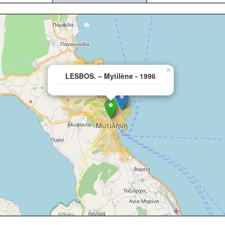
×
LESBOS. – Mytilène - 1996