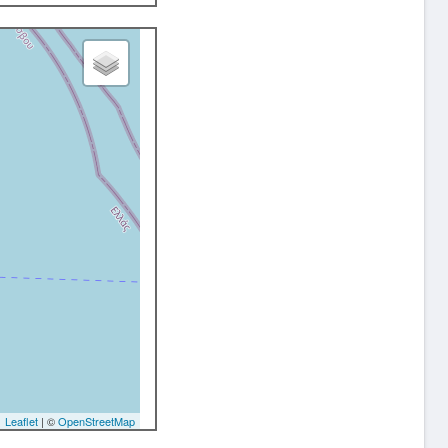
Leaflet
| ©
OpenStreetMap