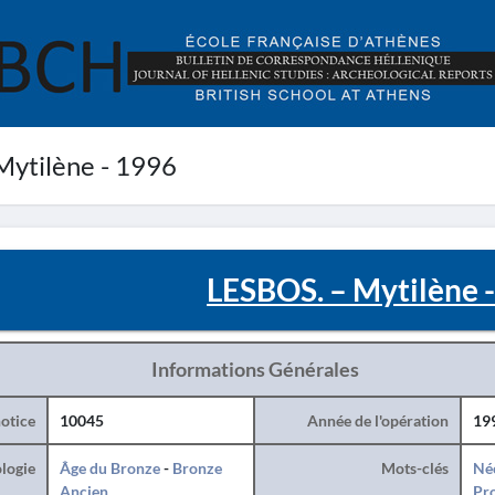
ytilène - 1996
LESBOS. – Mytilène 
Informations Générales
otice
10045
Année de l'opération
19
logie
Âge du Bronze
-
Bronze
Mots-clés
Né
Ancien
Pro