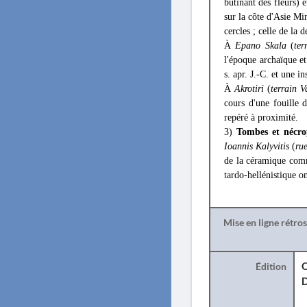
butinant des fleurs) 
sur la côte d'Asie Mi
cercles ; celle de la
À
Epano Skala
(
ter
l'époque archaïque e
s. apr. J.-C. et une i
À
Akrotiri
(
terrain 
cours d'une fouille 
repéré à proximité.
3)
Tombes et nécro
Ioannis Kalyvitis
(
ru
de la céramique com
tardo-hellénistique on
Mise en ligne rétro
Édition
O