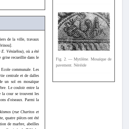
ers de la ville, travaux
érinou].
e E. Vénizélou
), où a été
grise recueillie dans le
Fig. 2. — Mytilène. Mosaïque de
pavement. Néréide
Ecole communale. Les
tie centrale et de dalles
ède un sol en mosaïque
bre. Le couloir entre la
 la cour se trouvent les
ons d'oiseaux. Parmi la
ikismos
(
rue Charitos et
te, quatre pièces ont été
tion de marbre, abeilles