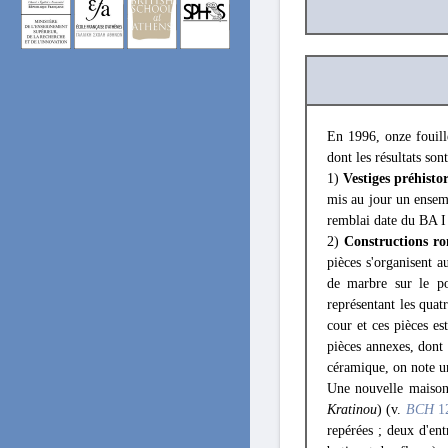
En 1996, onze fouill
dont les résultats so
1)
Vestiges préhisto
mis au jour un ensemb
remblai date du ΒΑ I ;
2)
Constructions ro
pièces s'organisent a
de marbre sur le po
représentant les quatr
cour et ces pièces e
pièces annexes, dont
céramique, on note u
Une nouvelle maison 
Kratinou
) (v.
BCH
1
repérées ; deux d'ent