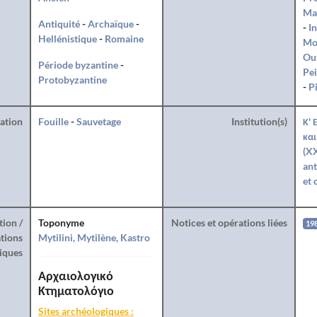
Ma
Antiquité
-
Archaïque
-
-
I
Hellénistique
-
Romaine
Mo
Ou
Période byzantine
-
Pei
Protobyzantine
-
P
ration
Fouille
-
Sauvetage
Institution(s)
Κ' 
και
(XX
ant
et 
tion /
Toponyme
Notices et opérations liées
19
tions
Mytilini, Mytilène, Kastro
iques
Αρχαιολογικό
Κτηματολόγιο
Sites archéologiques :