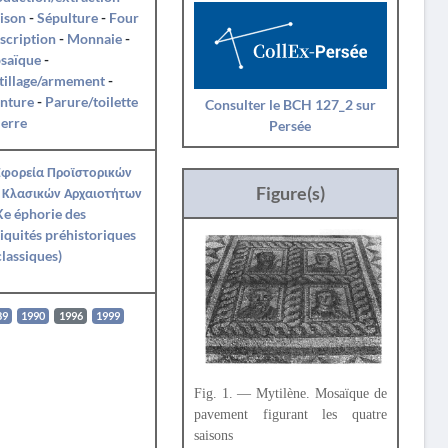
ison
-
Sépulture
-
Four
nscription
-
Monnaie
-
saïque
-
tillage/armement
-
nture
-
Parure/toilette
Consulter le BCH 127_2 sur
ierre
Persée
Εφορεία Προϊστορικών
Figure(s)
 Κλασικών Αρχαιοτήτων
e éphorie des
iquités préhistoriques
classiques)
89
1990
1996
1999
Fig. 1. — Mytilène. Mosaïque de
pavement figurant les quatre
saisons