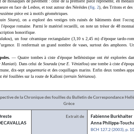
et de mosaïques de pavement : celle de la première pièce représente, en médaill
neure en face de Lesbos, et tout autour des Néréides (
fig. 2
), des Tritons et de
 deuxième pièce est à motifs géométriques.
rain Sitara
), on a exploré des vestiges très ruinés de bâtiments dont l'occup
t l'époque romaine. Parmi le matériel recueilli, on note un trésor de 48 monna
nscription honorifique.
Valakou
), un four céramique rectangulaire (3,10 x 2,45 m) d'époque tardo-rom
d'urgence. Il renfermait un grand nombre de vases, surtout des amphores. U
poles.
— Quatre tombes à ciste d'époque hellénistique ont été explorées dans
e Maniati
). Dans celui de
Sourada
(
rue E. Vénizélou
) une tombe à ciste d'époqu
mune, dix-sept
unguentaria
et des coquillages marins. Enfin deux tombes appa
t été fouillées sur la route de Kalloni (
terrain Stérianou
).
spective de la Chronique des fouilles du Bulletin de Correspondance Hel
Grèce
reste
Extrait de
Fabienne Burkhalter
DECAVALLAS
Anna Philippa-Toucha
BCH 127.2 (2003), p. 