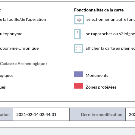
:
Fonctionnalités de la carte :
e la fouille/de l'opération
sélectionner un autre fon
 du toponyme
se rapprocher ou s'éloigne
toponyme Chronique
afficher la carte en plein é
 Cadastre Archéologique :
ogiques
Monuments
ques
Zones protégées
éation
2021-02-14 02:44:31
Dernière modification
20