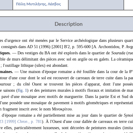
Πόλη Μυτιλήνης, Λέσβος
Description
es d'urgence ont été menées par le Service archéologique dans plusieurs quarti
nt consignés dans
AD
51 (1996) [2001] B'2, p. 595-600 [A. Archontidou, P. Avg
riques.
— Des vestiges du BA ont été explorés dans le quartier de
Sourada
(
ru
le de murs délimitant des pièces avec sol en argile ou en galets. La céramique 
 l'outillage lithique (silex) est abondant.
e
maines.
— Une maison d'époque romaine a été fouillée dans la cour de la 8
utour d'une cour dont le sol est recouvert de carreaux de terre cuite dans la par
urtour ; du côté Ouest se trouvent les pièces d'apparat, dont l'une poss
e saisons (
fig. 1
) et des peintures murales à motifs floraux et imitation de mar
st pavé d'une mosaïque avec motifs de marguerite. Dans la partie Est et Sud de
 l'une possède une mosaïque de pavement à motifs géométriques et représentati
n fragment inscrit avec le nom Μινοκρίτου.
d'époque romaine a été partiellement mise au jour dans le quartier de
Syno
23 [1999]
Chron
., p. 781
). À l'Ouest d'une cour dallée de carreaux en terre cui
re elles, particulièrement luxueuses, sont décorées de peintures murales (imita