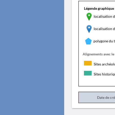
Légende graphique 
localisation d
localisation
polygone du 
Alignements avec le
Sites archéol
Sites histori
Date de cr