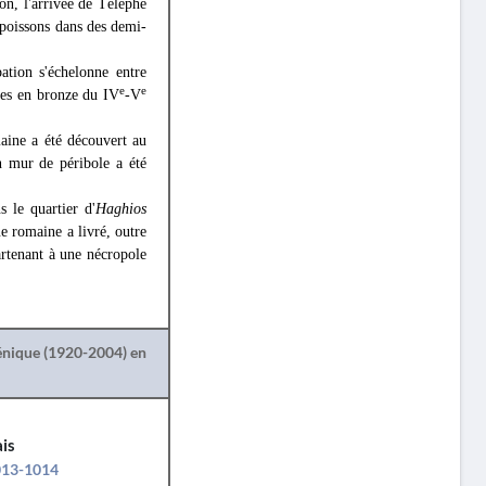
on, l'arrivée de Télèphe
s poissons dans des demi-
ation s'échelonne entre
e
e
ies en bronze du IV
-V
aine a été découvert au
n mur de péribole a été
 le quartier d'
Haghios
e romaine a livré, outre
rtenant à une nécropole
lénique (1920-2004) en
is
1013-1014