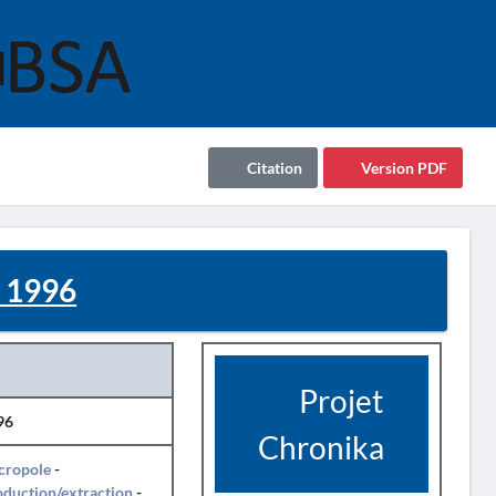
Citation
Version PDF
- 1996
Projet
96
Chronika
cropole
-
duction/extraction
-