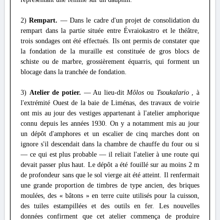
2)
Rempart.
— Dans le cadre d'un projet de consolidation du
rempart dans la partie située entre Évraiokastro et le théâtre,
trois sondages ont été effectués. Ils ont permis de constater que
la fondation de la muraille est constituée de gros blocs de
schiste ou de marbre, grossièrement équarris, qui forment un
blocage dans la tranchée de fondation.
3)
Atelier de potier.
— Au lieu-dit
Môlos
ou
Tsoukalario
, à
l'extrémité Ouest de la baie de Liménas, des travaux de voirie
ont mis au jour des vestiges appartenant à l'atelier amphorique
connu depuis les années 1930. On y a notamment mis au jour
un dépôt d'amphores et un escalier de cinq marches dont on
ignore s'il descendait dans la chambre de chauffe du four ou si
— ce qui est plus probable — il reliait l'atelier à une route qui
devait passer plus haut. Le dépôt a été fouillé sur au moins 2 m
de profondeur sans que le sol vierge ait été atteint. Il renfermait
une grande proportion de timbres de type ancien, des briques
moulées, des « bâtons » en terre cuite utilisés pour la cuisson,
des tuiles estampillées et des outils en fer. Les nouvelles
données confirment que cet atelier commença de produire