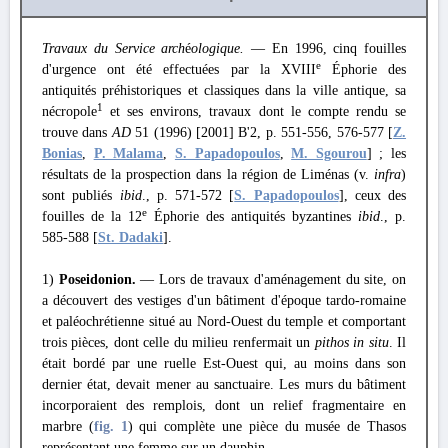
Travaux du Service arch
é
ologique.
— En 1996, cinq fouilles
e
d'urgence ont été effectuées par la XVIII
Éphorie des
antiquités préhistoriques et classiques dans la ville antique, sa
1
nécropole
et ses environs, travaux dont le compte rendu se
trouve dans
AD
51 (1996) [2001] B'2, p. 551-556, 576-577 [
Z.
Bonias
,
P. Malama
,
S. Papadopoulos
,
M. Sgourou
] ; les
résultats de la prospection dans la région de Liménas (v.
infra
)
sont publiés
ibid
., p. 571-572 [
S. Papadopoulos
], ceux des
e
fouilles de la 12
Éphorie des antiquités byzantines
ibid
., p.
585-588 [
St. Dadaki
].
1)
Poseidonion.
— Lors de travaux d'aménagement du site, on
a découvert des vestiges d'un bâtiment d'époque tardo-romaine
et paléochrétienne situé au Nord-Ouest du temple et comportant
trois pièces, dont celle du milieu renfermait un
pithos in situ
. Il
était bordé par une ruelle Est-Ouest qui, au moins dans son
dernier état, devait mener au sanctuaire. Les murs du bâtiment
incorporaient des remplois, dont un relief fragmentaire en
marbre (
fig. 1
) qui complète une pièce du musée de Thasos
représentant une femme sur un dauphin.