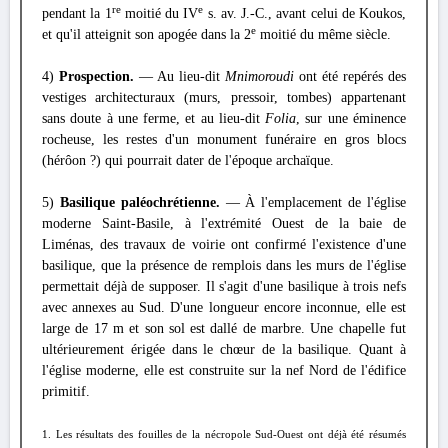
re
e
pendant la 1
moitié du IV
s. av. J.-C., avant celui de Koukos,
e
et qu'il atteignit son apogée dans la 2
moitié du même siècle.
4)
Prospection.
— Au lieu-dit
Mnimoroudi
ont été repérés des
vestiges architecturaux (murs, pressoir, tombes) appartenant
sans doute à une ferme, et au lieu-dit
Folia
, sur une éminence
rocheuse, les restes d'un monument funéraire en gros blocs
(hérôon ?) qui pourrait dater de l'époque archaïque.
5)
Basilique paléochrétienne.
— À l'emplacement de l'église
moderne Saint-Basile, à l'extrémité Ouest de la baie de
Liménas, des travaux de voirie ont confirmé l'existence d'une
basilique, que la présence de remplois dans les murs de l'église
permettait déjà de supposer. Il s'agit d'une basilique à trois nefs
avec annexes au Sud. D'une longueur encore inconnue, elle est
large de 17 m et son sol est dallé de marbre. Une chapelle fut
ultérieurement érigée dans le chœur de la basilique. Quant à
l'église moderne, elle est construite sur la nef Nord de l'édifice
primitif.
1. Les résultats des fouilles de la nécropole Sud-Ouest ont déjà été résumés