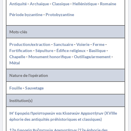
Antiquité
-
Archaïque
-
Classique
-
Hellénistique
-
Romaine
Période byzantine
-
Protobyzantine
Mots-clés
Production/extraction
-
Sanctuaire
-
Voierie
-
Ferme
-
Fortification
-
Sépulture
-
Édifice religieux
-
Basilique
-
Chapelle
-
Monument honorifique
-
Outillage/armement
-
Métal
Nature de l'opération
Fouille
-
Sauvetage
Institution(s)
ΙΗ' Εφορεία Προϊστορικών και Κλασικών Αρχαιοτήτων (XVIIIe
éphorie des antiquités préhistoriques et classiques)
12η Εφορεία Βυζαντινών Αρχαιοτήτων (12e éphorie des