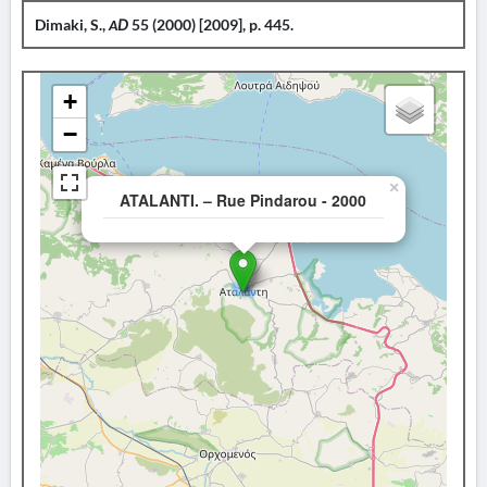
Dimaki, S.,
ΑD
55 (2000) [2009], p. 445.
+
−
×
ATALANTI. – Rue Pindarou - 2000