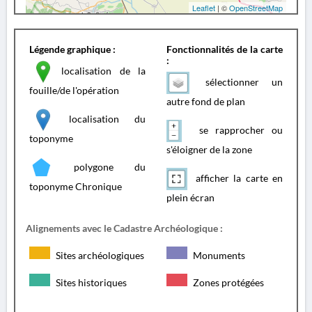
Leaflet
| ©
OpenStreetMap
Légende graphique :
Fonctionnalités de la carte
:
localisation de la
sélectionner un
fouille/de l'opération
autre fond de plan
localisation du
se rapprocher ou
toponyme
s'éloigner de la zone
polygone du
afficher la carte en
toponyme Chronique
plein écran
Alignements avec le Cadastre Archéologique :
Sites archéologiques
Monuments
Sites historiques
Zones protégées