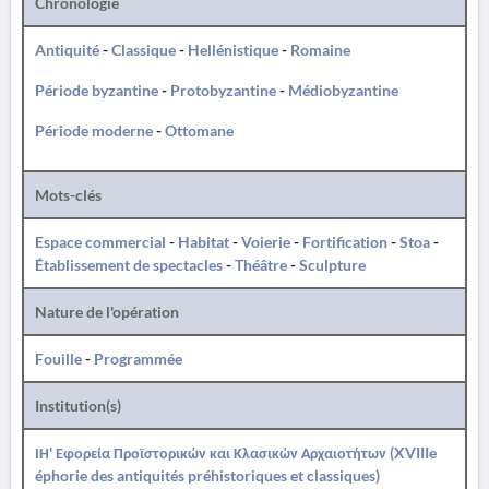
Chronologie
Antiquité
-
Classique
-
Hellénistique
-
Romaine
Période byzantine
-
Protobyzantine
-
Médiobyzantine
Période moderne
-
Ottomane
Mots-clés
Espace commercial
-
Habitat
-
Voierie
-
Fortification
-
Stoa
-
Établissement de spectacles
-
Théâtre
-
Sculpture
Nature de l'opération
Fouille
-
Programmée
Institution(s)
ΙΗ' Εφορεία Προϊστορικών και Κλασικών Αρχαιοτήτων (XVIIIe
éphorie des antiquités préhistoriques et classiques)