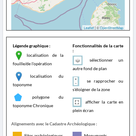
Leaflet
| ©
OpenStreetMap
Légende graphique :
Fonctionnalités de la carte
:
localisation de la
sélectionner un
fouille/de l'opération
autre fond de plan
localisation du
se rapprocher ou
toponyme
s'éloigner de la zone
polygone du
afficher la carte en
toponyme Chronique
plein écran
Alignements avec le Cadastre Archéologique :
Sites archéologiques
Monuments