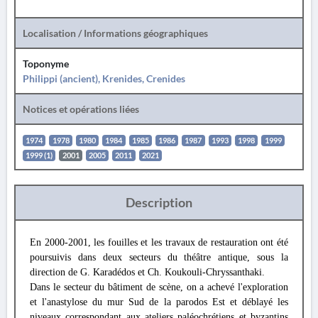
Localisation / Informations géographiques
Toponyme
Philippi (ancient), Krenides, Crenides
Notices et opérations liées
1974
1978
1980
1984
1985
1986
1987
1993
1998
1999
1999 (1)
2001
2005
2011
2021
Description
En 2000-2001, les fouilles et les travaux de restauration ont été
poursuivis dans deux secteurs du théâtre antique, sous la
direction de G. Karadédos et Ch. Koukouli-Chryssanthaki.
Dans le secteur du bâtiment de scène, on a achevé l'exploration
et l'anastylose du mur Sud de la parodos Est et déblayé les
niveaux correspondant aux ateliers paléochrétiens et byzantins