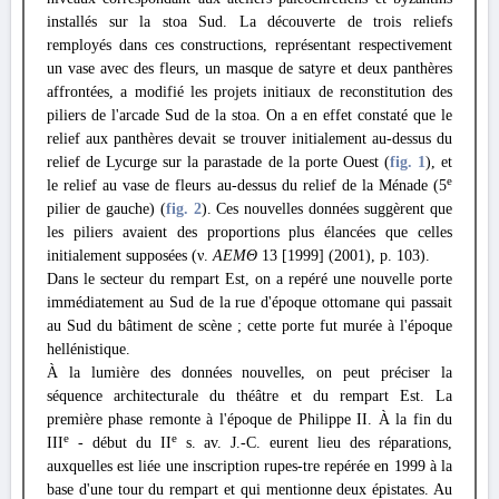
installés sur la stoa Sud. La découverte de trois reliefs
remployés dans ces constructions, représentant respectivement
un vase avec des fleurs, un masque de satyre et deux panthères
affrontées, a modifié les projets initiaux de reconstitution des
piliers de l'arcade Sud de la stoa. On a en effet constaté que le
relief aux panthères devait se trouver initialement au-dessus du
relief de Lycurge sur la parastade de la porte Ouest (
fig. 1
), et
e
le relief au vase de fleurs au-dessus du relief de la Ménade (5
pilier de gauche) (
fig. 2
). Ces nouvelles données suggèrent que
les piliers avaient des proportions plus élancées que celles
initialement supposées (ν.
ΑΕΜΘ
13 [1999] (2001), p. 103).
Dans le secteur du rempart Est, on a repéré une nouvelle porte
immédiatement au Sud de la rue d'époque ottomane qui passait
au Sud du bâtiment de scène ; cette porte fut murée à l'époque
hellénistique.
À la lumière des données nouvelles, on peut préciser la
séquence architecturale du théâtre et du rempart Est. La
première phase remonte à l'époque de Philippe II. À la fin du
e
e
III
- début du II
s. av. J.-C. eurent lieu des réparations,
auxquelles est liée une inscription rupes-tre repérée en 1999 à la
base d'une tour du rempart et qui mentionne deux épistates. Au