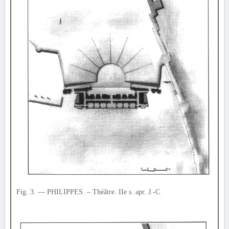
Fig. 3. — PHILIPPES. – Théâtre. IIe s. apr. J.-C