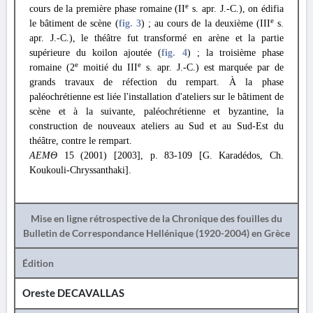
e
cours de la première phase romaine (II
s. apr. J.-C.), on édifia
e
le bâtiment de scène (
fig. 3
) ; au cours de la deuxième (III
s.
apr. J.-C.), le théâtre fut transformé en arène et la partie
supérieure du koilon ajoutée (
fig. 4
) ; la troisième phase
e
e
romaine (2
moitié du III
s. apr. J.-C.) est marquée par de
grands travaux de réfection du rempart. À la phase
paléochrétienne est liée l'installation d'ateliers sur le bâtiment de
scène et à la suivante, paléochrétienne et byzantine, la
construction de nouveaux ateliers au Sud et au Sud-Est du
théâtre, contre le rempart.
ΑΕΜΘ
15 (2001) [2003], p. 83-109 [G. Karadédos, Ch.
Koukouli-Chryssanthaki].
Mise en ligne rétrospective de la Chronique des fouilles du
Bulletin de Correspondance Hellénique (1920-2004) en Grèce
Édition
Oreste DECAVALLAS