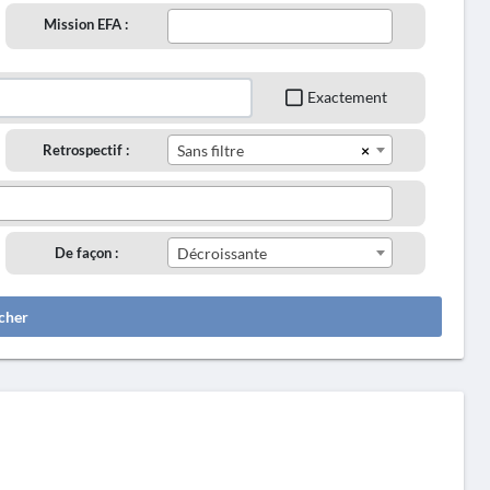
Mission EFA :
Exactement
×
Retrospectif :
Sans filtre
De façon :
Décroissante
cher