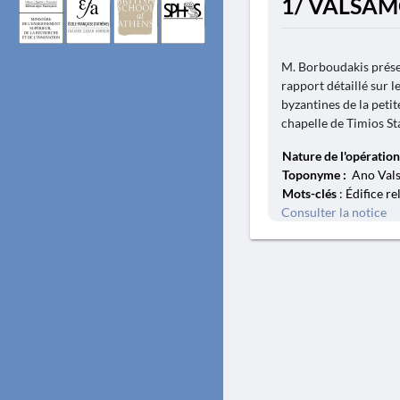
1/ VALSAM
M. Borboudakis présen
rapport détaillé sur 
byzantines de la petite
chapelle de Timios Sta
Nature de l'opération
Toponyme :
Ano Vals
Mots-clés
: Édifice re
Consulter la notice