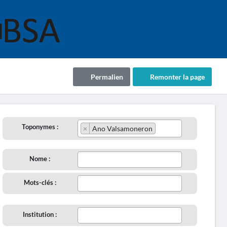
Permalien
Remonter la page
Toponymes :
×
Ano Valsamoneron
Nome :
Mots-clés :
Institution :