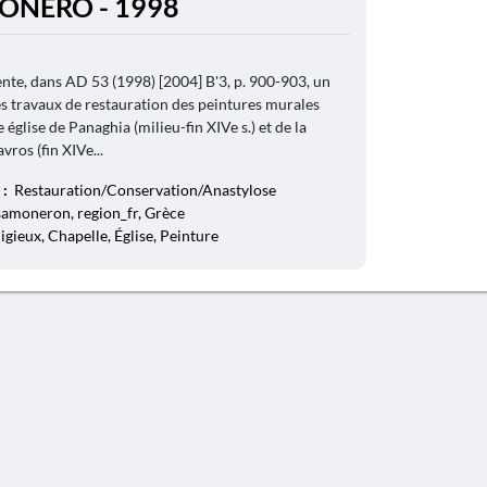
ONÉRO - 1998
te, dans AD 53 (1998) [2004] B'3, p. 900-903, un
les travaux de restauration des peintures murales
 église de Panaghia (milieu-fin XIVe s.) et de la
vros (fin XIVe...
 :
Restauration/Conservation/Anastylose
amoneron, region_fr, Grèce
ligieux, Chapelle, Église, Peinture