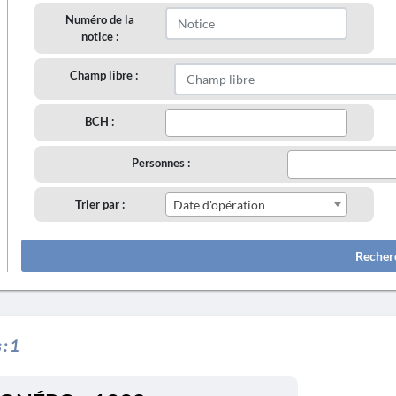
Numéro de la
notice :
Champ libre :
BCH :
Personnes :
Trier par :
Date d'opération
Recher
 :
1