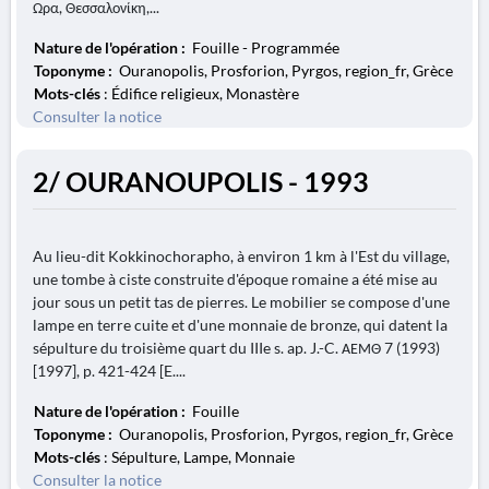
Ωρα, Θεσσαλονίκη,...
Nature de l'opération :
Fouille - Programmée
Toponyme :
Ouranopolis, Prosforion, Pyrgos, region_fr, Grèce
Mots-clés
: Édifice religieux, Monastère
Consulter la notice
2/ OURANOUPOLIS - 1993
Au lieu-dit Kokkinochorapho, à environ 1 km à l'Est du village,
une tombe à ciste construite d'époque romaine a été mise au
jour sous un petit tas de pierres. Le mobilier se compose d'une
lampe en terre cuite et d'une monnaie de bronze, qui datent la
sépulture du troisième quart du IIIe s. ap. J.-C. ΑΕΜΘ 7 (1993)
[1997], p. 421-424 [E....
Nature de l'opération :
Fouille
Toponyme :
Ouranopolis, Prosforion, Pyrgos, region_fr, Grèce
Mots-clés
: Sépulture, Lampe, Monnaie
Consulter la notice