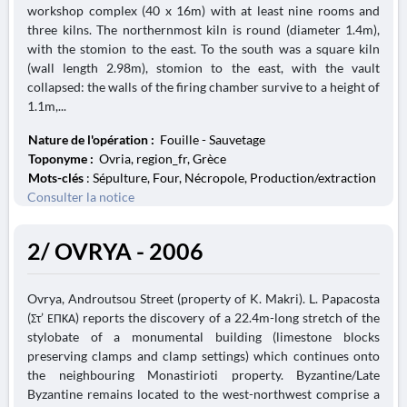
workshop complex (40 x 16m) with at least nine rooms and
three kilns. The northernmost kiln is round (diameter 1.4m),
with the stomion to the east. To the south was a square kiln
(wall length 2.98m), stomion to the east, with the vault
collapsed: the walls of the firing chamber survive to a height of
1.1m,...
Nature de l'opération :
Fouille - Sauvetage
Toponyme :
Ovria, region_fr, Grèce
Mots-clés
: Sépulture, Four, Nécropole, Production/extraction
Consulter la notice
2/ OVRYA - 2006
Ovrya, Androutsou Street (property of K. Makri). L. Papacosta
(Στ’ ΕΠΚΑ) reports the discovery of a 22.4m-long stretch of the
stylobate of a monumental building (limestone blocks
preserving clamps and clamp settings) which continues onto
the neighbouring Monastirioti property. Byzantine/Late
Byzantine remains located to the west-northwest comprise a