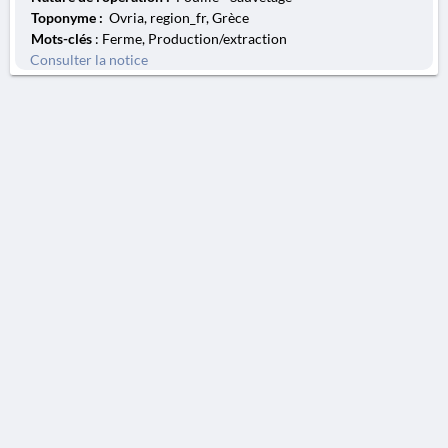
Toponyme :
Ovria, region_fr, Grèce
Mots-clés
: Ferme, Production/extraction
Consulter la notice
AVERTISSEMENT
La Chronique des fouilles en ligne ne constitue en aucun cas une publication des
découvertes qui y sont signalées. L'EfA et la BSA ne peuvent délivrer de copie des
illustrations qui y sont reproduites et dont ils ne détiennent pas les droits.