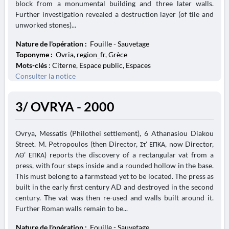
block from a monumental building and three later walls.
Further investigation revealed a destruction layer (of tile and
unworked stones)...
Nature de l'opération :
Fouille - Sauvetage
Toponyme :
Ovria, region_fr, Grèce
Mots-clés
: Citerne, Espace public, Espaces
Consulter la notice
3/ OVRYA - 2000
Ovrya, Messatis (Philothei settlement), 6 Athanasiou Diakou
Street. M. Petropoulos (then Director, Στ' ΕΠΚΑ, now Director,
ΛΘ' ΕΠΚΑ) reports the discovery of a rectangular vat from a
press, with four steps inside and a rounded hollow in the base.
This must belong to a farmstead yet to be located. The press as
built in the early first century AD and destroyed in the second
century. The vat was then re-used and walls built around it.
Further Roman walls remain to be...
Nature de l'opération :
Fouille - Sauvetage