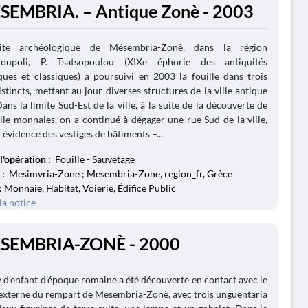
SEMBRIA. – Antique Zonè - 2003
ite archéologique de Mésembria-Zonè, dans la région
droupoli, P. Tsatsopoulou (XIXe éphorie des antiquités
ques et classiques) a poursuivi en 2003 la fouille dans trois
istincts, mettant au jour diverses structures de la ville antique
ans la limite Sud-Est de la ville, à la suite de la découverte de
lle monnaies, on a continué à dégager une rue Sud de la ville,
 évidence des vestiges de bâtiments –...
l'opération :
Fouille - Sauvetage
 :
Mesimvria-Zone ; Mesembria-Zone, region_fr, Grèce
: Monnaie, Habitat, Voierie, Édifice Public
la notice
ESEMBRIA-ZONÈ - 2000
d’enfant d’époque romaine a été découverte en contact avec le
externe du rempart de Mesembria-Zonè, avec trois unguentaria