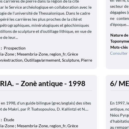
en verre, 
 carrières de pierre dans la région de la cité
secteur de
ar le Service archéologique en collaboration avec le
dégagées (c
ie de l'université de Thessalonique. Dans le cadre
ne conten
epéré les carrières les plus proches de la cité et
d’époque...
s pétrographiques, minéralogiques et géochimiques
tillons de sculpture et d'outillage lithique, en vue de
Nature de 
 de leur...
Toponyme
Mots-clés
 :
Prospection
Consulter 
a-Zone ; Mesembria-Zone, region_fr, Grèce
n/extraction, Outillage/armement, Sculpture, Pierre
IA. – Zonè antique - 1998
6/ M
 en 1998, d'un guide bilingue (grec/anglais) des sites
En 1997, le
e Makri, par P. Tsatsopoulou, D. Kallintzi et N....
antique, n
Néos Pyrgo
 :
Étude
d'habitatio
a-Zone ; Mesembria-Zone, region_fr, Grèce
au rempart