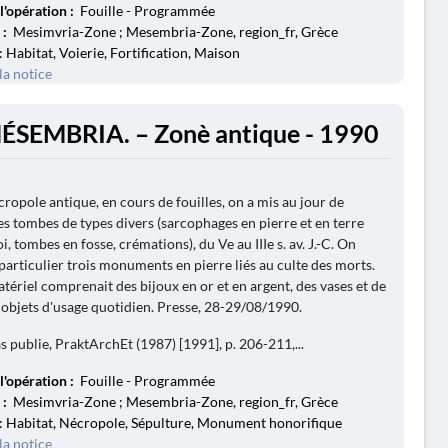
l'opération :
Fouille - Programmée
 :
Mesimvria-Zone ; Mesembria-Zone, region_fr, Grèce
: Habitat, Voierie, Fortification, Maison
la notice
ÉSEMBRIA. – Zonè antique - 1990
cropole antique, en cours de fouilles, on a mis au jour de
 tombes de types divers (sarcophages en pierre et en terre
oi, tombes en fosse, crémations), du Ve au IIIe s. av. J.-C. On
 particulier trois monuments en pierre liés au culte des morts.
atériel comprenait des bijoux en or et en argent, des vases et de
bjets d'usage quotidien. Presse, 28-29/08/1990.
s publie, PraktArchEt (1987) [1991], p. 206-211,...
l'opération :
Fouille - Programmée
 :
Mesimvria-Zone ; Mesembria-Zone, region_fr, Grèce
: Habitat, Nécropole, Sépulture, Monument honorifique
la notice