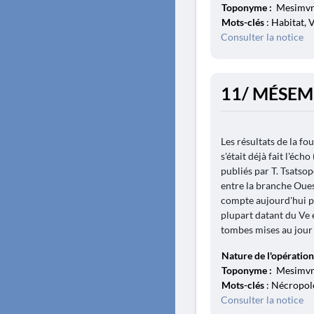
Toponyme :
Mesimvri
Mots-clés
: Habitat, 
Consulter la notice
11/ MÉSEMB
Les résultats de la fo
s'était déjà fait l'éc
publiés par T. Tsatso
entre la branche Ouest
compte aujourd'hui p
plupart datant du Ve e
tombes mises au jour 
Nature de l'opération
Toponyme :
Mesimvri
Mots-clés
: Nécropole
Consulter la notice