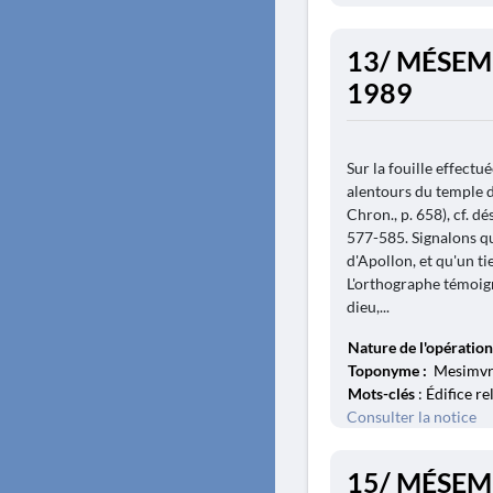
13/ MÉSEMB
1989
Sur la fouille effectu
alentours du temple d
Chron., p. 658), cf. d
577-585. Signalons qu
d'Apollon, et qu'un ti
L'orthographe témoig
dieu,...
Nature de l'opération
Toponyme :
Mesimvri
Mots-clés
: Édifice re
Consulter la notice
15/ MÉSEM