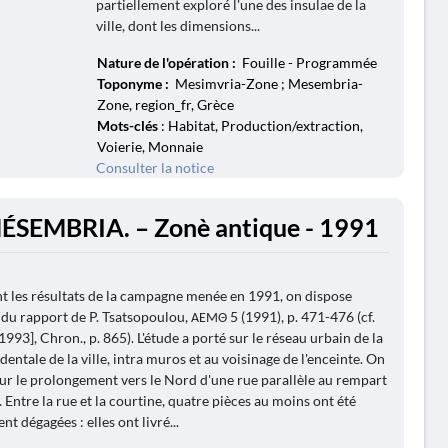
partiellement exploré l'une des insulae de la
ville, dont les dimensions...
Nature de l'opération :
Fouille - Programmée
Toponyme :
Mesimvria-Zone ; Mesembria-
Zone, region_fr, Grèce
Mots-clés
: Habitat, Production/extraction,
Voierie, Monnaie
Consulter la notice
ÉSEMBRIA. – Zonè antique - 1991
 les résultats de la campagne menée en 1991, on dispose
du rapport de P. Tsatsopoulou, ΑΕΜΘ 5 (1991), p. 471-476 (cf.
93], Chron., p. 865). L'étude a porté sur le réseau urbain de la
dentale de la ville, intra muros et au voisinage de l'enceinte. On
our le prolongement vers le Nord d'une rue parallèle au rempart
 Entre la rue et la courtine, quatre pièces au moins ont été
nt dégagées : elles ont livré...