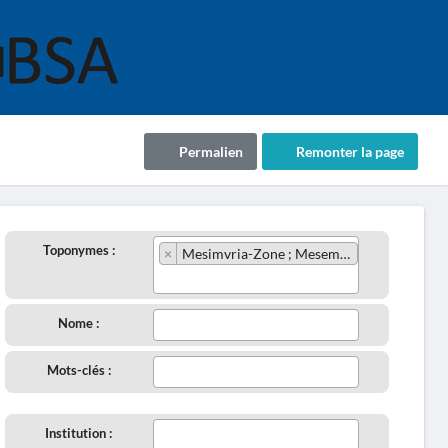
Permalien
Remonter la page
Toponymes :
×
Mesimvria-Zone ; Mesembria-Zone
Nome :
Mots-clés :
Institution :