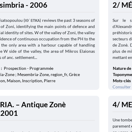
simbria - 2006
2/ MÉ
Tsatsopoulou (ΙΘ΄ ΕΠΚΑ) reviews the past 3 seasons of
Sur le s
 of Zoni, identifying the main points of defence and
d’Alexan
l identity of sites. W of the valley of Zoni, the valley
préhistori
idence of continuous occupation from the PH to the
secteurs d
 the only area with a harbour capable of handling
de Zonè. D
e W side of the valley, the area of Mikros Elaionas
plus de mi
 of anc. settlement...
mettant en
 :
Prospection - Programmée
Nature de 
a-Zone ; Mesembria-Zone, region_fr, Grèce
Toponyme
ion, Maison, Inscription, Pierre
Mots-clés
Consulter 
IA. – Antique Zonè
4/ M
- 2001
Une tombe 
parement 