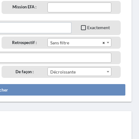
Mission EFA :
Exactement
×
Retrospectif :
Sans filtre
De façon :
Décroissante
cher