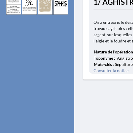
1/ AGHISTR
On a entrepris le dé
travaux agricoles : el
argent, sur lesquelles
l'aigle et le foudre et
Nature de l'opération
Toponyme :
Angistron
Mots-clés
: Sépultur
Consulter la notice