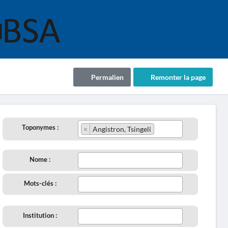
Permalien
Remonter la page
Toponymes :
×
Angistron, Tsingeli
Nome :
Mots-clés :
Institution :