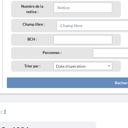
Numéro de la
notice :
Champ libre :
BCH :
Personnes :
Trier par :
Date d'opération
Recher
 :
1