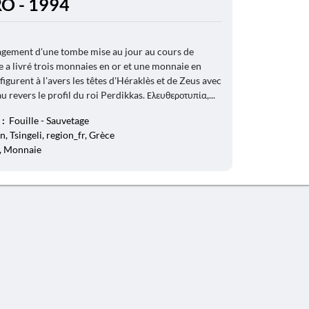
O - 1994
gagement d'une tombe mise au jour au cours de
le a livré trois monnaies en or et une monnaie en
 figurent à l'avers les têtes d'Héraklès et de Zeus avec
 au revers le profil du roi Perdikkas. Ελευθεροτυπία,...
 :
Fouille - Sauvetage
, Tsingeli, region_fr, Grèce
e, Monnaie